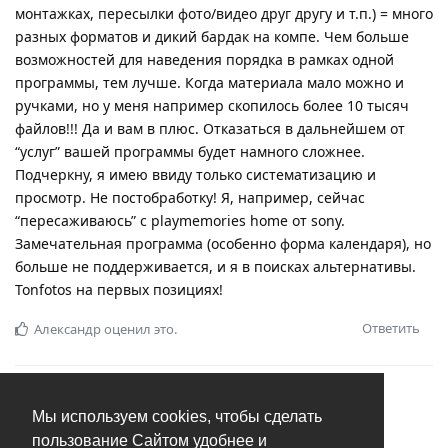
монтажках, пересылки фото/видео друг другу и т.п.) = много
разных форматов и дикий бардак на компе. Чем больше
возможностей для наведения порядка в рамках одной
программы, тем лучше. Когда материала мало можно и
ручками, но у меня например скопилось более 10 тысяч
файлов!!! Да и вам в плюс. Отказаться в дальнейшем от
“услуг” вашей программы будет намного сложнее.
Подчеркну, я имею ввиду только систематизацию и
просмотр. Не постобработку! Я, например, сейчас
“пересаживаюсь” с playmemories home от sony.
Замечательная программа (особенно форма календаря), но
больше не поддерживается, и я в поисках альтернативы.
Tonfotos на первых позициях!
Ответить
Александр
оценил это.
В
Фильтр по типу файлов
Мы используем cookies, чтобы сделать
Bob65
B
28 янв
пользование Сайтом удобнее и