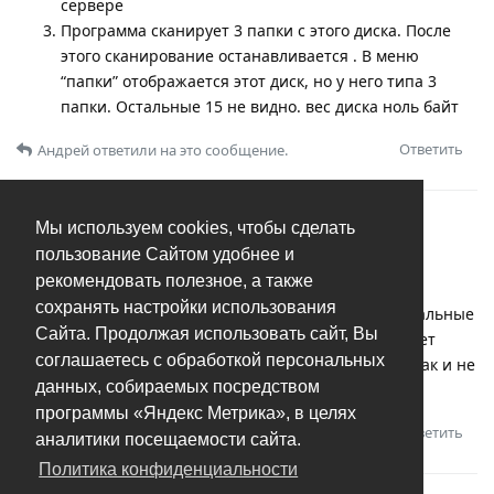
сервере
Программа сканирует 3 папки с этого диска. После
этого сканирование останавливается . В меню
“папки” отображается этот диск, но у него типа 3
папки. Остальные 15 не видно. вес диска ноль байт
Ответить
Андрей
ответили на это сообщение.
В
Частично не сканирует сетевой диск
Мы используем cookies, чтобы сделать
пользование Сайтом удобнее и
KatrinSnow
K
18 окт 2024
рекомендовать полезное, а также
сохранять настройки использования
Просканировал 3 папки из 18 на сетевом диске. Остальные
Сайта. Продолжая использовать сайт, Вы
не отображаются. Повторное сканирование запускает
соглашаетесь с обработкой персональных
проверку тех папок что уже добавлены, остальные так и не
данных, собираемых посредством
видит
программы «Яндекс Метрика», в целях
Ответить
Андрей
ответили на это сообщение.
аналитики посещаемости сайта.
Политика конфиденциальности