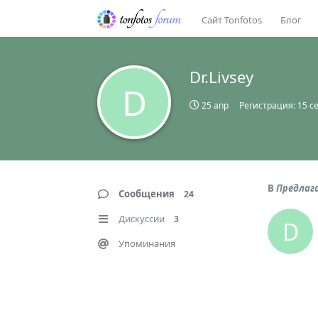
Сайт Tonfotos
Блог
Dr.Livsey
D
25 апр
Регистрация:
15 с
В
Предлаг
Сообщения
24
Дискуссии
3
D
Упоминания