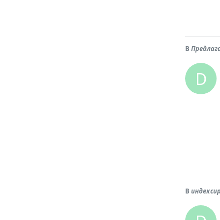
В
Предлаг
D
В
индекси