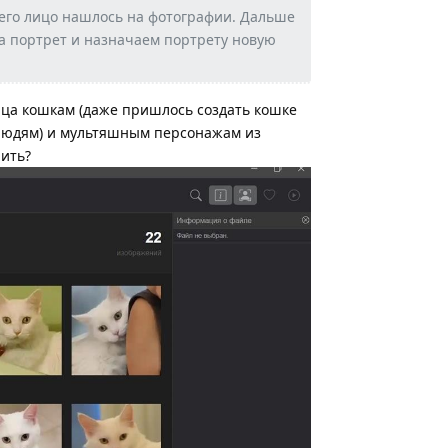
 его лицо нашлось на фотографии. Дальше
 портрет и назначаем портрету новую
лица кошкам (даже пришлось создать кошке
м людям) и мультяшным персонажам из
шить?