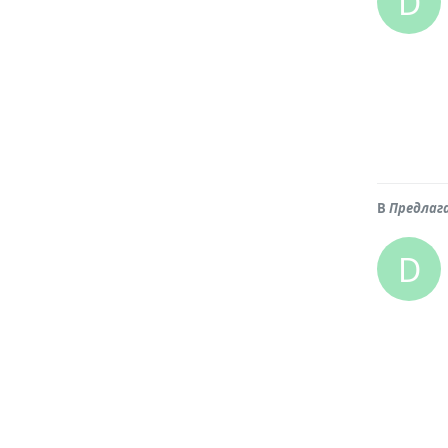
D
В
Предлаг
D