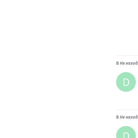
В
Не нахо
D
В
Не нахо
D