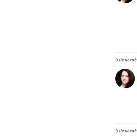
В
Не нахо
В
Не нахо