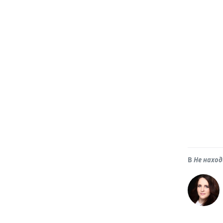
В
Не нахо