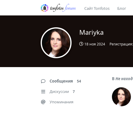
Сайт Tonfotos
Блог
Mariyka
18 ноя 2024
Регистрация
В
Не нахо
Сообщения
54
Дискуссии
7
Упоминания