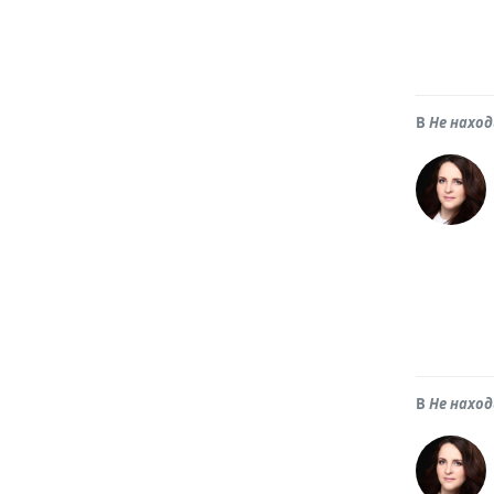
В
Не нахо
В
Не нахо