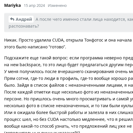
Mariyka
15 апр 2024
Изменено
Андрей
А после чего именно стали лица находится, к
распознавать?
Никак. Просто удалила CUDA, открыла Тонфотос и она начала 
этого было написано “готово”.
Подскажите еще такой вопрос: если программа неверно пред
на нем backspace, то это лицо будет предлагаться другим пе
У меня получилось после вчерашнего сканирования очень м
Прям сотни, где-то люди в профиль, где-то вообще хорошо 
было. Зайдя в список файлов с неназначенными лицами, я на
После каждой отметки еще несколько фото из неназначенных
персоне. Но пришлось очень много просматривать и самой у
несколько фото в списке неназначенных, и то там были куклы
Или я ожидала более быстрой работы и залезла в них слишк
процесс шел, но без CUDA настолько медленнее, что я решил
вообще какой-то способ узнать, что предложений лиц уже не
(дополнительных ручных указаний)?