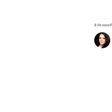
В
Не нахо