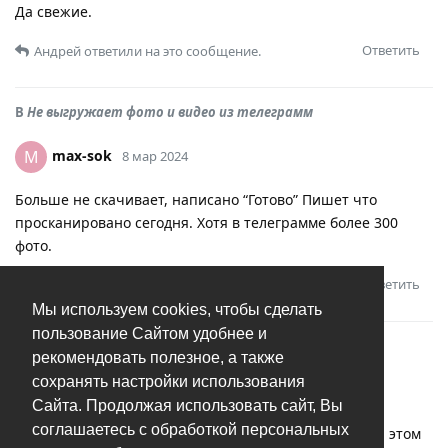
Да свежие.
Ответить
Андрей
ответили на это сообщение.
В
Не выгружает фото и видео из телеграмм
max-sok
M
8 мар 2024
Больше не скачивает, написано “Готово” Пишет что
просканировано сегодня. Хотя в телеграмме более 300
фото.
Ответить
Андрей
ответили на это сообщение.
Мы используем cookies, чтобы сделать
пользование Сайтом удобнее и
В
Не выгружает фото и видео из телеграмм
рекомендовать полезное, а также
сохранять настройки использования
max-sok
M
8 мар 2024
Сайта. Продолжая использовать сайт, Вы
соглашаетесь с обработкой персональных
Выгрузил 6 фоток из одного чата и 6 из другова, и на этом