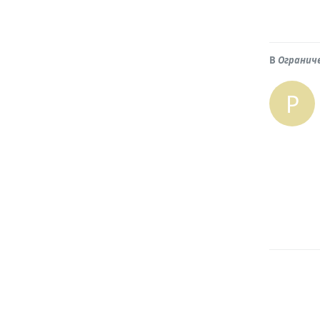
В
Огранич
P