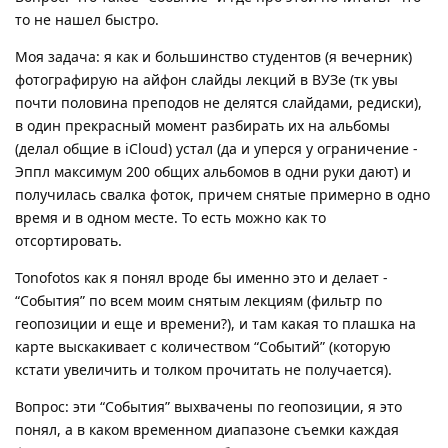
то не нашел быстро.
Моя задача: я как и большинство студентов (я вечерник)
фотографирую на айфон слайды лекций в ВУЗе (тк увы
почти половина преподов не делятся слайдами, редиски),
в один прекрасный момент разбирать их на альбомы
(делал общие в iCloud) устал (да и уперся у ограничение -
Эппл максимум 200 общих альбомов в одни руки дают) и
получилась свалка фоток, причем снятые примерно в одно
время и в одном месте. То есть можно как то
отсортировать.
Tonofotos как я понял вроде бы именно это и делает -
“События” по всем моим снятым лекциям (фильтр по
геопозиции и еще и времени?), и там какая то плашка на
карте выскакивает с количеством “Событий” (которую
кстати увеличить и толком прочитать не получается).
Вопрос: эти “События” выхвачены по геопозиции, я это
понял, а в каком временном диапазоне съемки каждая