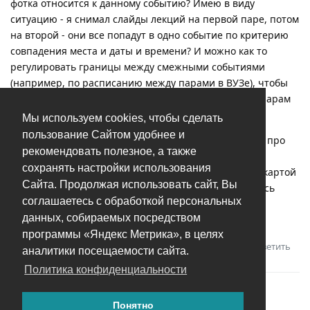
фотка относится к данному событию? Имею в виду
ситуацию - я снимал слайды лекций на первой паре, потом
на второй - они все попадут в одно событие по критерию
совпадения места и даты и времени? И можно как то
регулировать границы между смежными событиями
(например, по расписанию между парами в ВУЗе), чтобы
создавать автоматически эти “События” именно по парам
лекций в ВУЗе?
Мы используем cookies, чтобы сделать
пользование Сайтом удобнее и
P.S. Делюсь статистикой - фотки и видео с айфона 12 про
рекомендовать полезное, а также
макс про объемом 380 Гб (ранее скачанные на NAS
сохранять настройки использования
Synology) на ПК c проц i7-6700 с 32 Гб RAM и с видеокартой
Сайта. Продолжая использовать сайт, Вы
GeForce GTX 1060 6 Gb (CUDA скачал) индексировались
соглашаетесь с обработкой персональных
ровно 60 часов! Но результат да, порадовал, родная
данных, собираемых посредством
Пикасса вспомнилась) Удачи в развитии проекта!
программы «Яндекс Метрика», в целях
Ответить
Андрей
ответили на это сообщение.
аналитики посещаемости сайта.
Политика конфиденциальности
Понятно