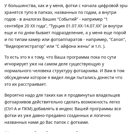
У большинства, как и у меня, фотки с начала цифровой эры
хранятся тупо в папках, названных по годам, а внутри
годов - в аналогах Ваших “Событий” - например “1
сентября 20 ХХ года”, “Турция 01.07.ХХ-14.07.ХХ” (и внутри
еще и по дням бывает подразделение, а у меня еще порой
и по типам камер или фотоаппаратов - например, “Canon”,
“Видеорегистратор” или “С айфона жены” и т.п. ).
То есть это я к тому, что Ваша программа пока по сути
игнорирует уже на самом деле существующую у
нормального человека структуру фотоархива. И Вам в том
обсуждении которое я видел люди пытались донести что
это их расстраивает.
Вероятно надо для таких как я продвинутых владельцев
фотоархивов действительно сделать возможность легко
(Ctrl-A и ПКМ) добавлять в индекс Вашей программы все
фотки из уже давно-предавно созданных и логично
названных нами до Вас папок с фотками.