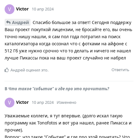
Victor
V
10 апр 2024
Андрей
Спасибо большое за ответ! Сегодня поддержу
Ваш проект покупкой лицензии, не бросайте его, вы очень
точно нишу нашли, я сам пол года потратил на поиск
каталогизатора когда осознал что с фотками на айфоне с
512 Гб уже нужно срочно что то делать и ничего не нашел
лучше Пикассы пока на ваш проект случайно не набрел
Ответить
Андрей
оценил это.
В
Что такое "событие" и где про это прочитать?
Victor
V
10 апр 2024
Изменено
Уважаемые коллеги, я тут впервые. (долго искал такую
программу как Tonofotos и вот ура нашел, ранее Пикасса и
прочие).
Вопрос: что такое “Событие” и где про этой почитать? Что