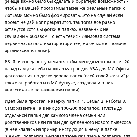
(И еще важно было бы сделать и обратную возможность -
чтобы из Вашей программы такие же реальные папки с
фотками можно было формировать. Это на случай если
проект не дай Бог прекратится, так тогда все равно
останутся хотя бы фотки в папках, названных не
случайным образом. То есть тезис - файловая система
первична, каталогизатор вторичен, но он может помочь
организовать папки).
P.S. Я очень давно увлекался тайм-менеджментом и лет 20
назад сам для себя написал макрос для VBA для МС Офиса
для создания на диске дерева папок “всей своей жизни” (а
также он работал и в МС Аутлуке, создавая и в нем
аналогичные по названиям папки).
Идея была простая, наверху папки: 1. Семья 2. РаботЫ 3.
Саморазвитие , а в них до 100-200 подпапок, вплоть до
отдельной папки для каждого члена семьи или
родственников или папки для купленного нового пылесоса
(в нее клалась например инструкция к нему, в папке
“Семья”, подпапка “Бытовая техника”), также подпапки для