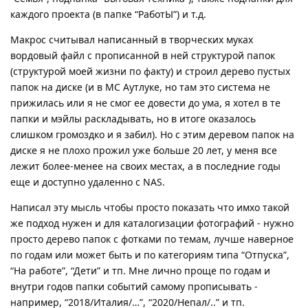
каждого проекта (в папке “РаботЫ”) и т.д.
Макрос считывал написанный в творческих муках
вордовый файл с прописанной в ней структурой папок
(структурой моей жизни по факту) и строил дерево пустых
папок на диске (и в МС Аутлуке, но там это система не
прижилась или я не смог ее довести до ума, я хотел в те
папки и мэйлы раскладывать, но в итоге оказалось
слишком громоздко и я забил). Но с этим деревом папок на
диске я не плохо прожил уже больше 20 лет, у меня все
лежит более-менее на своих местах, а в последние годы
еще и доступно удаленно с NAS.
Написал эту мысль чтобы просто показать что имхо такой
же подход нужен и для каталогизации фотографий - нужно
просто дерево папок с фотками по темам, лучше наверное
по годам или может быть и по категориям типа “Отпуска”,
“На работе”, “Дети” и тп. Мне лично проще по годам и
внутри годов папки событий самому прописывать -
например, “2018/Италия/…”, “2020/Непал/..” и тп.