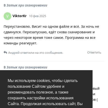
В
Затык при сканировании
ViktorKr
V
10 фев 2025
Переустановлю. Висит на одном файле и всё. За ночь не
сдвинулся. Перезапускаю, едёт снова сканирование и
через некоторое время тоже самое. Программа на все
команды реагирует.
Ответить
Андрей
ответили на это сообщение.
В
Затык при сканировании
ViktorKr
V
10 фев 2025
Мы используем cookies, чтобы сделать
пользование Сайтом удобнее и
Добрый день! Установил программу ( для Intel) на новый
рекомендовать полезное, а также
Мак (Чип apple m4 Max). Архив на рабочем столе. При
сохранять настройки использования
сканировании программа упирается в один из файлов (
Сайта. Продолжая использовать сайт, Вы
расширение .mov) и зависает. Перезапуск, удаление