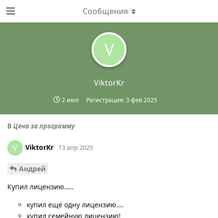
Сообщения
V
ViktorKr
2 июл
Регистрация:
3 фев 2025
В
Цена за программу
ViktorKr
V
13 апр 2025
Андрей
Купил лицензию…..
купил ещё одну лицензию….
купил семейную лицензию!