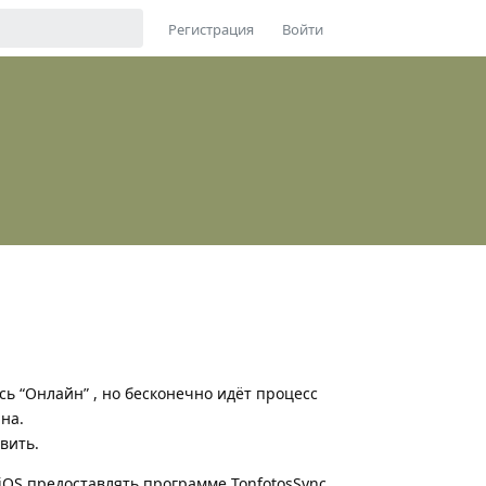
Регистрация
Войти
сь “Онлайн” , но бесконечно идёт процесс
на.
вить.
 iOS предоставлять программе TonfotosSync