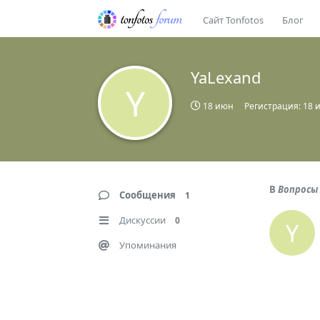
Сайт Tonfotos
Блог
YaLexand
Y
18 июн
Регистрация:
18 
В
Вопросы 
Сообщения
1
Дискуссии
0
Y
Упоминания