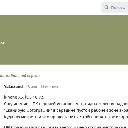
июн
по мобильной версии
YaLexand
18 июн
Изменено
iPhone XS, iOS 18.7.9
Соединение с ПК версией установлено , видна зелёная надпи
“Сканирую фотографии” в середине пустой рабочей зоне экра
Куда посмотреть и что предоставить, чтобы понять как испра
UPD: разобрался сам, оказывается у меня стояла настройка в