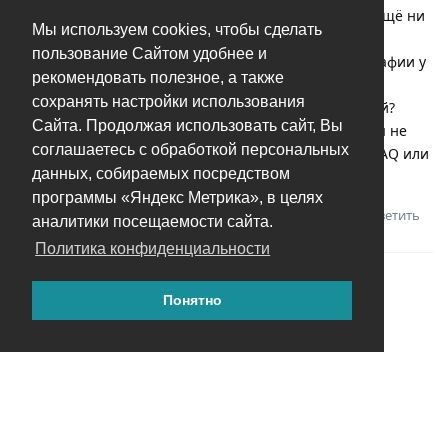
Вопрос - откуда берется это знание? Повторюсь - я ещё ни
Мы используем cookies, чтобы сделать
одного сопоставления не делал.
пользование Сайтом удобнее и
Означает ли это, что программа сравнивает фотографии у
рекомендовать полезное, а также
меня на диске с фотографиями, которые другие
сохранять настройки использования
пользователи у себя на дисках соотнесли с ИО людей?
Сайта. Продолжая использовать сайт, Вы
Прошу прощения, если повторяюсь с вопросом, но я не
соглашаетесь с обработкой персональных
нашел ничего подобного поиском. Как и не нашёл FAQ или
данных, собираемых посредством
чего то подобного.
программы «Яндекс Метрика», в целях
Ответить
Андрей
ответили на это сообщение.
аналитики посещаемости сайта.
Политика конфиденциальности
Понятно