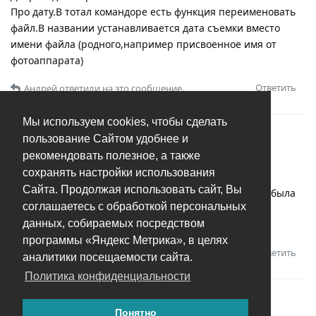
Про дату.В тотал командоре есть функция переименовать
файл.В названии устанавливается дата съемки вместо
имени файла (родного,например присвоенное имя от
фотоаппарата)
Ответить
Андрей
ответили на это сообщение.
Мы используем cookies, чтобы сделать
В
Как переименовать фото?
пользование Сайтом удобнее и
рекомендовать полезное, а также
Андрей Попков
А
22 мая 2025
сохранять настройки использования
Сайта. Продолжая использовать сайт, Вы
Добрый день.Как переименовать фото,что бы у всех была
соглашаетесь с обработкой персональных
дата?
данных, собираемых посредством
Не нашел в программе…Или не понял.
программы «Яндекс Метрика», в целях
Ответить
Андрей
ответили на это сообщение.
аналитики посещаемости сайта.
Политика конфиденциальности
Понятно