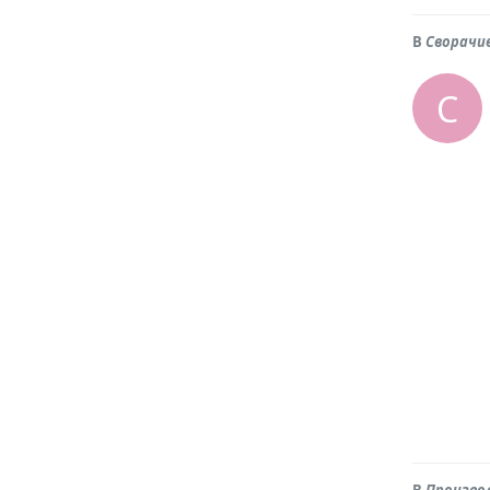
В
Сворачив
С