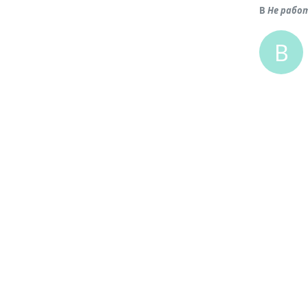
В
Не работ
B