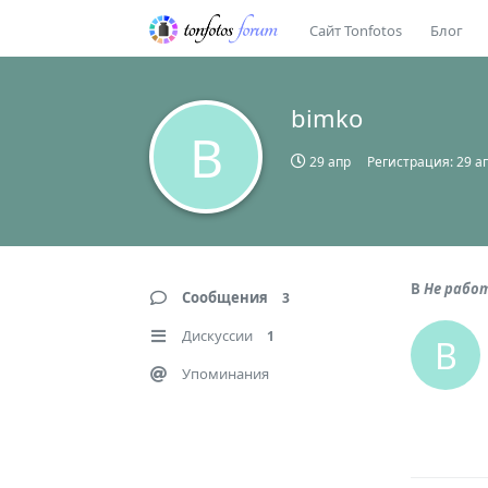
Сайт Tonfotos
Блог
bimko
B
29 апр
Регистрация:
29 а
В
Не работ
Сообщения
3
Дискуссии
1
B
Упоминания