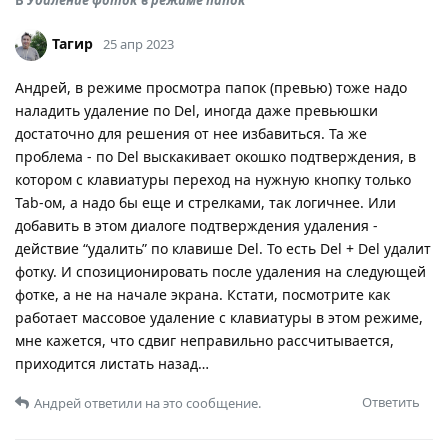
В
Удаление фоток в режиме папок
Тагир
25 апр 2023
Андрей, в режиме просмотра папок (превью) тоже надо
наладить удаление по Del, иногда даже превьюшки
достаточно для решения от нее избавиться. Та же
проблема - по Del выскакивает окошко подтверждения, в
котором с клавиатуры переход на нужную кнопку только
Tab-ом, а надо бы еще и стрелками, так логичнее. Или
добавить в этом диалоге подтверждения удаления -
действие “удалить” по клавише Del. То есть Del + Del удалит
фотку. И спозиционировать после удаления на следующей
фотке, а не на начале экрана. Кстати, посмотрите как
работает массовое удаление с клавиатуры в этом режиме,
мне кажется, что сдвиг неправильно рассчитывается,
приходится листать назад…
Ответить
Андрей
ответили на это сообщение.