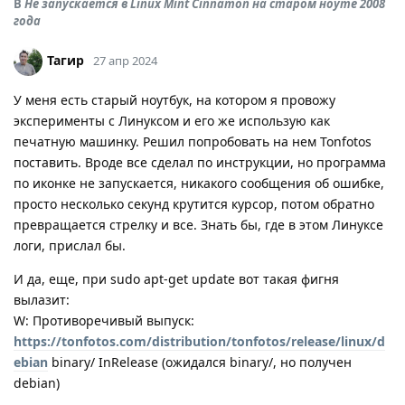
В
Не запускается в Linux Mint Cinnamon на старом ноуте 2008
года
Тагир
27 апр 2024
У меня есть старый ноутбук, на котором я провожу
эксперименты с Линуксом и его же использую как
печатную машинку. Решил попробовать на нем Tonfotos
поставить. Вроде все сделал по инструкции, но программа
по иконке не запускается, никакого сообщения об ошибке,
просто несколько секунд крутится курсор, потом обратно
превращается стрелку и все. Знать бы, где в этом Линуксе
логи, прислал бы.
И да, еще, при sudo apt-get update вот такая фигня
вылазит:
W: Противоречивый выпуск:
https://tonfotos.com/distribution/tonfotos/release/linux/d
ebian
binary/ InRelease (ожидался binary/, но получен
debian)