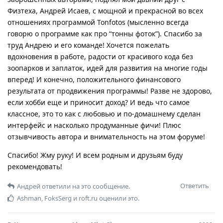
Физтеха, Андрей Исаев, с мощной и прекрасной во всех
отношениях программой Tonfotos (мысленно всегда
говорю о программе как про “тонны фоток”). Спасибо за
труд Андрею и его команде! Хочется пожелать
вдохновения в работе, радости от красивого кода без
зоопарков и заплаток, идей для развития на многие годы
вперед! И конечно, положительного финансового
результата от продвижения программы! Разве не здорово,
если хобби еще и приносит доход? И ведь что самое
классное, это то как с любовью и по-домашнему сделан
интерфейс и насколько продуманные фичи! Плюс
отзывчивость автора и внимательность на этом форуме!
Спасибо! Жму руку! И всем родным и друзьям буду
рекомендовать!
Ответить
Андрей
ответили на это сообщение.
Ashman
,
FoksSerg
и
roft.ru
оценили это.