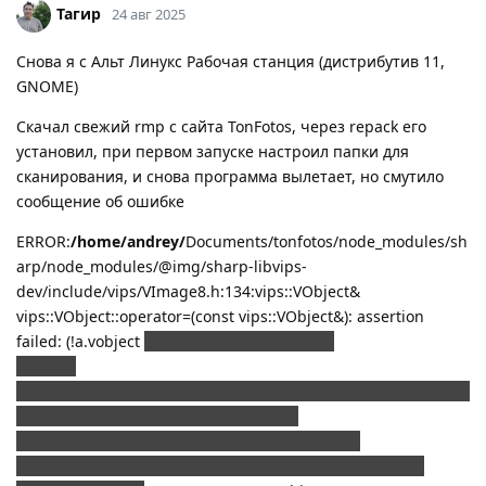
Тагир
24 авг 2025
Снова я с Альт Линукс Рабочая станция (дистрибутив 11,
GNOME)
Скачал свежий rmp с сайта TonFotos, через repack его
установил, при первом запуске настроил папки для
сканирования, и снова программа вылетает, но смутило
сообщение об ошибке
ERROR:
/home/andrey/
Documents/tonfotos/node_modules/sh
arp/node_modules/@img/sharp-libvips-
dev/include/vips/VImage8.h:134:vips::VObject&
vips::VObject::operator=(const vips::VObject&): assertion
failed: (!a.vobject
VIPS_IS_OBJECT(a.vobject))
Bail out!
ERROR:/home/andrey/Documents/tonfotos/node_modules/sha
rp/node_modules/@img/sharp-libvips-
dev/include/vips/VImage8.h:134:vips::VObject&
vips::VObject::operator=(const vips::VObject&): assertion