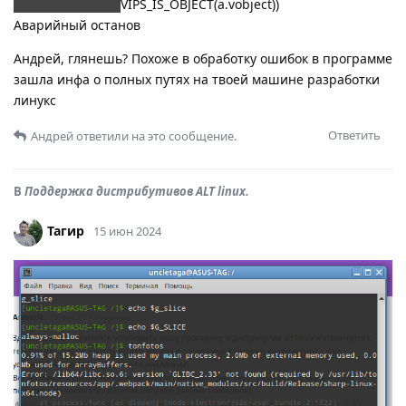
failed: (!a.vobject
VIPS_IS_OBJECT(a.vobject))
Аварийный останов
Андрей, глянешь? Похоже в обработку ошибок в программе
зашла инфа о полных путях на твоей машине разработки
линукс
Ответить
Андрей
ответили на это сообщение.
В
Поддержка дистрибутивов ALT linux.
Тагир
15 июн 2024