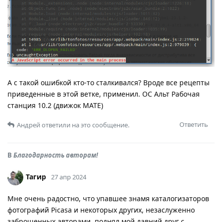
А с такой ошибкой кто-то сталкивался? Вроде все рецепты
приведенные в этой ветке, применил. ОС Альт Рабочая
станция 10.2 (движок MATE)
Ответить
Андрей
ответили на это сообщение.
В
Благодарность авторам!
Тагир
27 апр 2024
Мне очень радостно, что упавшее знамя каталогизаторов
фотографий Picasa и некоторых других, незаслуженно
заброшенных авторами, поднял мой давний друг с