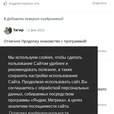
Ответить
Андрей
оценил это.
В
Добавить поворот изображений
Тагир
12 фев 2023
Отлично! Продолжу знакомство с программой!
Ответить
Мы используем cookies, чтобы сделать
пользование Сайтом удобнее и
В
Добавить поворот изображений
рекомендовать полезное, а также
сохранять настройки использования
Тагир
20 июл 2022
Сайта. Продолжая использовать сайт, Вы
соглашаетесь с обработкой персональных
Собственно, сабж. В моем архиве с 2003 года есть немало
данных, собираемых посредством
фото, которые нуждаются в повороте.
программы «Яндекс Метрика», в целях
Ответить
Андрей
и
Tim Souers
оценили это.
аналитики посещаемости сайта.
Политика конфиденциальности