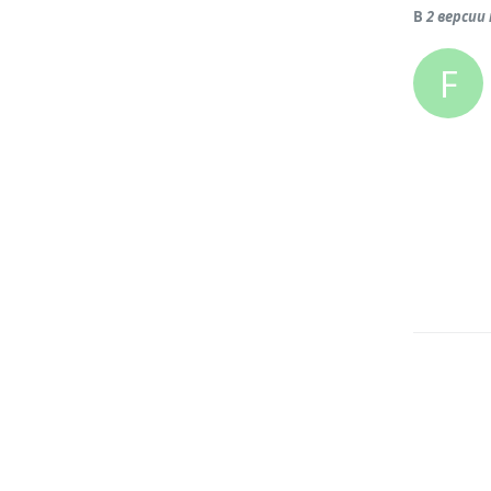
В
2 верси
F