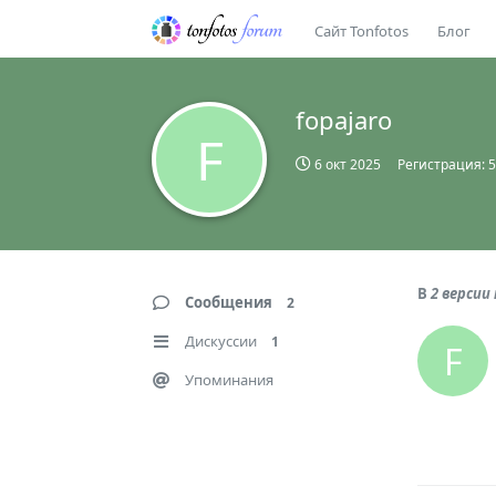
Сайт Tonfotos
Блог
fopajaro
F
6 окт 2025
Регистрация:
5
В
2 верси
Сообщения
2
Дискуссии
1
F
Упоминания