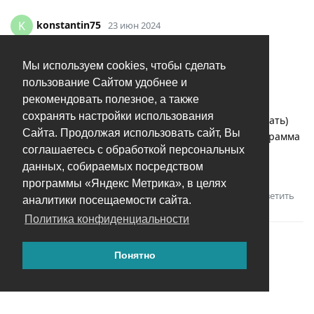
konstantin75
K
23 июн 2024
Добрый день!
Мы используем cookies, чтобы сделать
Mac OS 14.5 (23F79)
пользование Сайтом удобнее и
Фотографии на NAS QNAP подключение по AFP
рекомендовать полезное, а также
Изначально все заработало нормально
сохранять настройки использования
Но в какой то момент (точно не могу идентифицировать)
Сайта. Продолжая использовать сайт, Вы
при попытке просмотреть полную фотографию программа
соглашаетесь с обработкой персональных
стала жаловаться что диск не подключен
данных, собираемых посредством
Причем в Finder он доступен
программы «Яндекс Метрика», в целях
Ответить
аналитики посещаемости сайта.
Политика конфиденциальности
Понятно