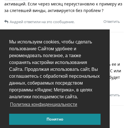
активаций. Если через месяц переустановлю к примеру из
за слетевшей винды, активируется без проблем ?
Ответить
Андрей
ответили на это сообщение.
В
Активация после покупки и переустановки
Мы используем cookies, чтобы сделать
пользование Сайтом удобнее и
mer3av4ik
M
30 янв 2025
рекомендовать полезное, а также
сохранять настройки использования
После покупки программы я могу переустанавливать ее и
Сайта. Продолжая использовать сайт, Вы
активировать снова? Так же если я переустановлю ОС или
соглашаетесь с обработкой персональных
захочу установить на другой ПК какие то сложности будет
данных, собираемых посредством
по количеству активаций ?
программы «Яндекс Метрика», в целях
Ответить
Андрей
ответили на это сообщение.
аналитики посещаемости сайта.
Политика конфиденциальности
Понятно