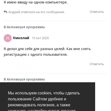
Я имею ввиду на одном компьютере.
Ответить
Андрей
ответили на это сообщение.
В
Активация программы
Николай
Н
15 окт 2025
Я делал для себя для разных целей. Как мне снять
регистрацию с одного пользователя.
Ответить
В
Активация программы
Николай
Н
15 окт 2025
Мы используем cookies, чтобы сделать
пользование Сайтом удобнее и
Купил лицензию на 5 пользователей. Активировал
рекомендовать полезное, а также
лицензию на 3 компьютерах. На одном из них под
сохранять настройки использования