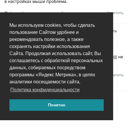
в настройках мыши проблема.
Ответить
Андрей
ответили на это сообщение.
Мы используем cookies, чтобы сделать
В
Колесо мыши в просмотре - листать, а не увeличивать
пользование Сайтом удобнее и
рекомендовать полезное, а также
nikom
N
5 окт 2025
сохранять настройки использования
Сайта. Продолжая использовать сайт, Вы
Не листает фото в режиме просмотра колесом мыши((( не
соглашаетесь с обработкой персональных
очень удобно. вернее совсем не удобно.
данных, собираемых посредством
Ответить
программы «Яндекс Метрика», в целях
Андрей
ответили на это сообщение.
аналитики посещаемости сайта.
roft.ru
оценил это.
Политика конфиденциальности
Понятно