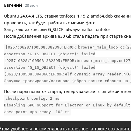
Евгений
28 июн
Ubuntu 24.04.4 LTS, ставил tonfotos_1.15.2_amd64.deb скачанн
проверить, как будет работать с моими фото
Запускаю из консоли G_SLICE=always-malloc tonfotos
После добавления архива 830 Gb стала падать при старте сн
[9257:0628/100508.382390:ERROR:browser_main_loop.cc(2
assertion 'G_IS_OBJECT (object)' failed
[9257:0628/100508.382395:ERROR:browser_main_loop.cc(27
assertion 'G_IS_OBJECT (object)' failed
[0628/100508.394866:ERROR:elf_dynamic_array_reader.h(6
Ловушка трассировки/останова (образ памяти сброшен на 
После пары попыток старта, теперь зависает с ошибкой в ко
checkpoint config: 2 ms
Disabling GPU support for Electron on Linux by default
checkpoint app ready: 103 ms
Андрей
ответили на это сообщение.
йтом удобнее и рекомендовать полезное, а также сохранять