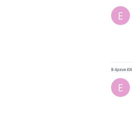
Е
В
Архив 83
Е