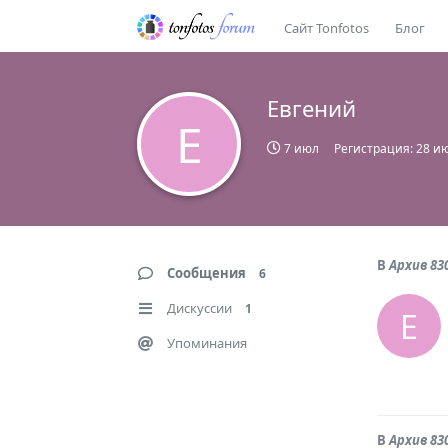
Сайт Tonfotos
Блог
Евгений
Е
7 июл
Регистрация:
28 и
В
Архив 83
Сообщения
6
Дискуссии
1
Е
Упоминания
В
Архив 83