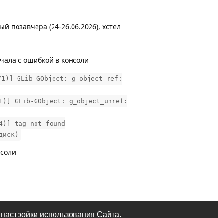
ый позавчера (24-26.06.2026), хотел
ачала с ошибкой в консоли
71)] GLib-GObject: g_object_ref:
1)] GLib-GObject: g_object_unref:
4)] tag not found
диск)
нсоли
Ответить
 настройки использования Сайта.