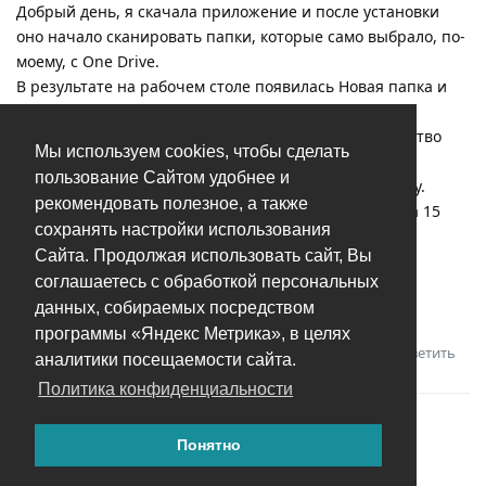
Добрый день, я скачала приложение и после установки
оно начало сканировать папки, которые само выбрало, по-
моему, с One Drive.
В результате на рабочем столе появилась Новая папка и
минут через 15-20 сканирование закончилось.
Я зашла в эту папку и ужаснулась - там было множество
Мы используем cookies, чтобы сделать
подпапок и непонятные разные пиктограммы.
пользование Сайтом удобнее и
Я испугалась и удалила программу и эту Новую папку.
рекомендовать полезное, а также
Уже при удалении я увидела, что удаляются порядка 15
сохранять настройки использования
000 файлов!!!
Сайта. Продолжая использовать сайт, Вы
В корзине их нет.
соглашаетесь с обработкой персональных
Помогите мне, пожалуйста скажите, что за файлы я
данных, собираемых посредством
удалила вместе с папкой программы?
программы «Яндекс Метрика», в целях
Ответить
Андрей
ответили на это сообщение.
аналитики посещаемости сайта.
Политика конфиденциальности
Понятно