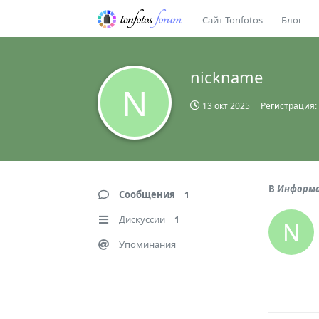
Сайт Tonfotos
Блог
nickname
N
13 окт 2025
Регистрация:
В
Информа
Сообщения
1
Дискуссии
1
N
Упоминания