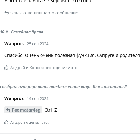
У всех все работает? Версия 1.10.0 cuda
Ольга
ответили на это сообщение.
.10.0 - Семейное древо
Wanpros
25 сен 2024
Спасибо. Очень очень полезная функция. Супруге и родителям 
Андрей
и
Константин
оценили это.
о выбрал игнорировать предложенное лицо. Как откатить?
Wanpros
14 сен 2024
Feomatar4eg
Ctrl+Z
Андрей
оценил это.