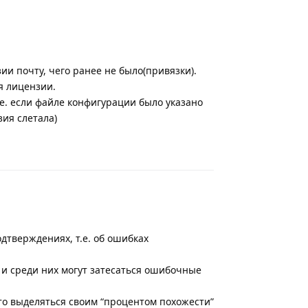
и почту, чего ранее не было(привязки).
я лицензии.
т.е. если файле конфигурации было указано
зия слетала)
Ответить
дтверждениях, т.е. об ошибках
и среди них могут затесаться ошибочные
то выделяться своим “процентом похожести”