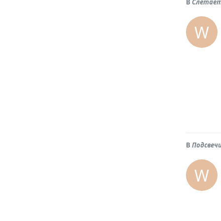
В
Слетает
W
В
Подсвеч
W