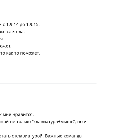
 1.9.14 до 1.9.15.
же слетела.
я.
может.
то как то поможет.
Ответить
 мне нравится.
ной не только “клавиатура+мышь”, но и
отать с клавиатурой. Важные команды