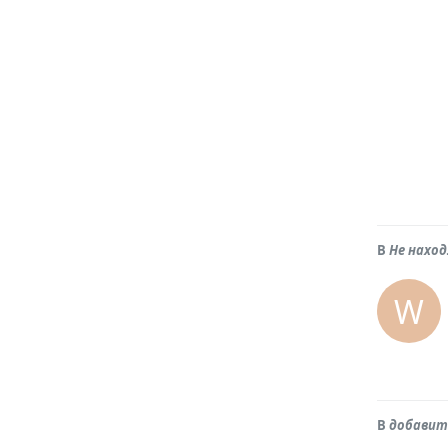
В
Не нахо
W
В
добавить