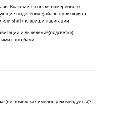
йлов. Включается после намеренного
едующие выделения файлов происходят с
 или shift+ клавиши навигации
авигации и выделение(подсветка)
ными способами.
Ответить
лаз(не помню как именно рекомендуется)?
Ответить