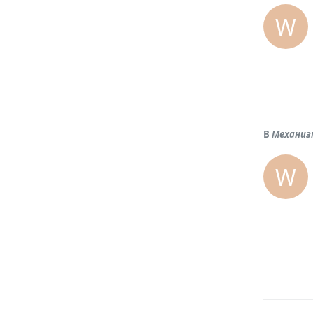
W
В
Механиз
W