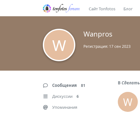
Сайт Tonfotos
Блог
Wanpros
W
Регистрация:
17 сен 2023
В
Сделать
Сообщения
81
Дискуссии
6
W
Упоминания