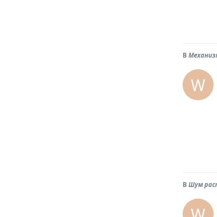
В
Механиз
W
В
Шум рас
W