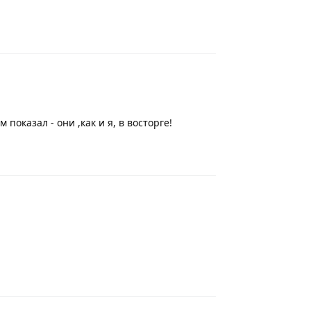
Ответить
показал - они ,как и я, в восторге!
Ответить
Ответить