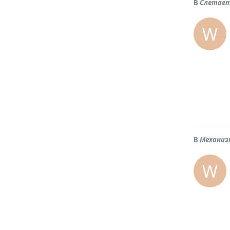
В
Слетает
W
В
Механиз
W