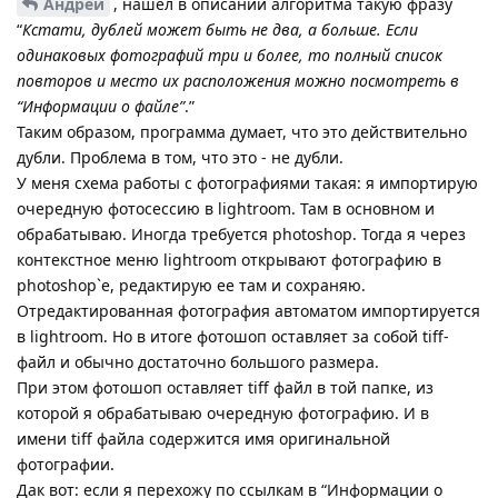
Андрей
, нашел в описании алгоритма такую фразу
“
Кстати, дублей может быть не два, а больше. Если
одинаковых фотографий три и более, то полный список
повторов и место их расположения можно посмотреть в
“Информации о файле”
.”
Таким образом, программа думает, что это действительно
дубли. Проблема в том, что это - не дубли.
У меня схема работы с фотографиями такая: я импортирую
очередную фотосессию в lightroom. Там в основном и
обрабатываю. Иногда требуется photoshop. Тогда я через
контекстное меню lightroom открывают фотографию в
photoshop`е, редактирую ее там и сохраняю.
Отредактированная фотография автоматом импортируется
в lightroom. Но в итоге фотошоп оставляет за собой tiff-
файл и обычно достаточно большого размера.
При этом фотошоп оставляет tiff файл в той папке, из
которой я обрабатываю очередную фотографию. И в
имени tiff файла содержится имя оригинальной
фотографии.
Дак вот: если я перехожу по ссылкам в “Информации о