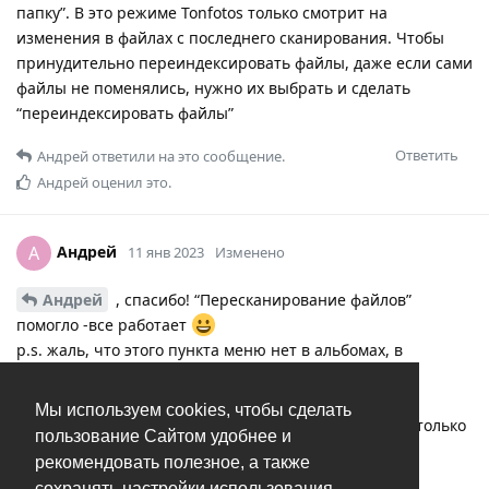
папку”. В это режиме Tonfotos только смотрит на
изменения в файлах с последнего сканирования. Чтобы
принудительно переиндексировать файлы, даже если сами
файлы не поменялись, нужно их выбрать и сделать
“переиндексировать файлы”
Ответить
Андрей
ответили на это сообщение.
Андрей
оценил это.
Андрей
А
11 янв 2023
Изменено
Андрей
, спасибо! “Пересканирование файлов”
помогло -все работает
p.s. жаль, что этого пункта меню нет в альбомах, в
частности в “дубликатах”, чтобы не искать эти tiff по
каталогам.
Мы используем cookies, чтобы сделать
Но это операция разовая и, возможно, свойственно только
пользование Сайтом удобнее и
моему случаю )
рекомендовать полезное, а также
сохранять настройки использования