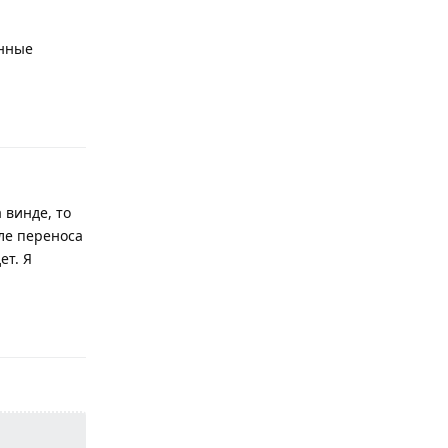
анные
Ответить
 винде, то
ле переноса
ет. Я
Ответить