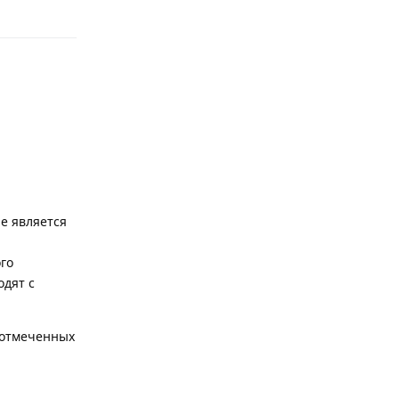
Ответить
е является
го
одят с
 отмеченных