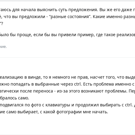
таюсь для начала выяснить суть предложения. Вы же его даже 
, что вы предложили - “разные состояния”. Какие именно разн
”?
было бы проще, если бы вы привели пример, где такое реализо
ние.
еализацию в винде, то я немного не прав, насчет того, что выд
жно попадать в выбранные через ctrl. Есть проблема именно с 
тически после переноса - из-за этого возникают проблемы. Пе
бралось само.
 подвигался по фото с клавиатуры и продолжил выбирать с ctrl. 
ие само выбирает, с какой фотографии мне начать.