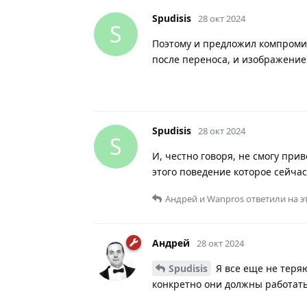
Spudisis
28 окт 2024
S
Поэтому и предложил компромис
после переноса, и изображение 
Spudisis
28 окт 2024
S
И, честно говоря, не смогу при
этого поведение которое сейча
Андрей
и
Wanpros
ответили на э
Андрей
28 окт 2024
Spudisis
Я все еще не теряю
конкретно они должны работат