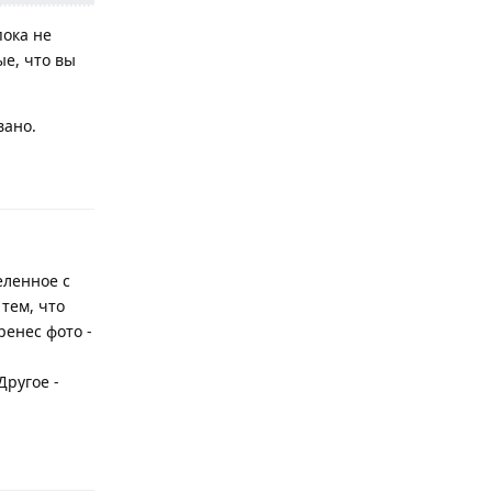
пока не
ые, что вы
вано.
Ответить
еленное с
тем, что
ренес фото -
Другое -
Ответить