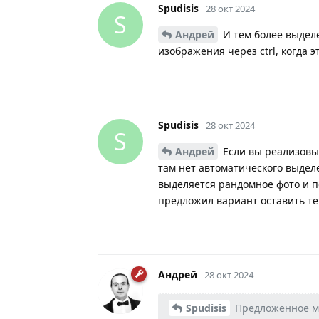
Spudisis
28 окт 2024
S
Андрей
И тем более выдел
изображения через ctrl, когда 
Spudisis
28 окт 2024
S
Андрей
Если вы реализовыв
там нет автоматического выдел
выделяется рандомное фото и по
предложил вариант оставить те
Андрей
28 окт 2024
Spudisis
Предложенное мн