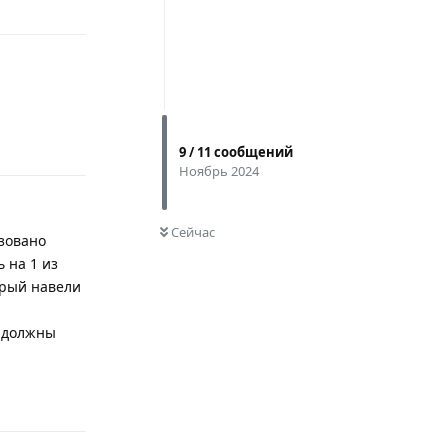
Ответить
9
/
11
сообщений
Ноябрь 2024
0
НЕ ПРОЧИТАНО
Сейчас
зовано
 на 1 из
орый навели
е должны
Ответить