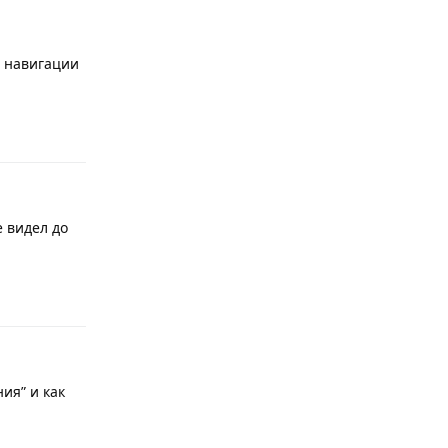
я навигации
Ответить
е видел до
Ответить
ия” и как