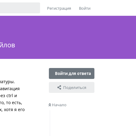
Регистрация
Войти
айлов
Войти для ответа
иатуры.
Поделиться
навигация
з ctrl и
, то есть,
Начало
, хотя я его
Ответить