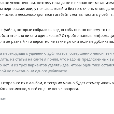
только усложненным, поэтому пока даже в планах нет механизм
ы верно заметили, у пользователей и без того очень много даж
 числе, я несколько десятков гигабайт смог вычистить у себя в
е файлы, которые собрались в одно событие, но почему-то не
дейсвтительно ли они одинаковые? Откройте панель информаци
ли он разный - то вероятно не такие уж они полные дубликаты.
гда переходишь к удалению дубликатов, совершенно непонятен
лять. из статьи на сайте я понял, что надо из предложенных в
о нет. и из трёх вариантов удалять два, чтобы один таки остался
орой не показано ни одного дубликата!
 Отправьте их в альбом, и тогда их можно будет отсматривать 
 Хотя возможно, я всё еще не понял вопроса.
ние.