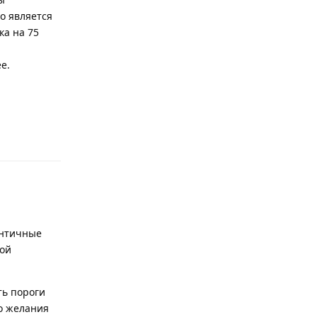
о является
ка на 75
е.
Ответить
ентичные
гой
ть пороги
го желания