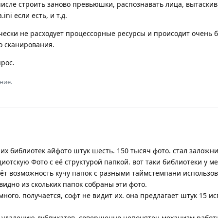
 числе строить заново превьюшки, распознавать лица, вытаскив
ini если есть, и т.д.
ески не расходует процессорные ресурсы и происодит очень б
о сканирования.
прос.
ние.
их библиотек айфото штук шесть. 150 тысяч фото. стал заложни
иотскую Фото с её структурой папкой. вот таки библиотеки у ме
ёт возможность кучу папок с разными таймстемпани использов
видно из скольких папок собраны эти фото.
 много. получается, софт не видит их. она предлагает штук 15 и
 к удалению дубликатов, совершенно непонятен механизм работ