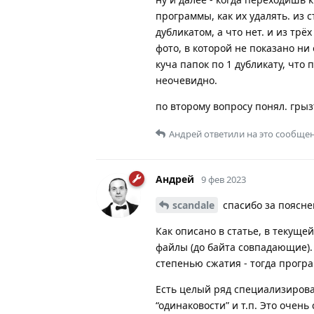
программы, как их удалять. из 
дубликатом, а что нет. и из трё
фото, в которой не показано ни 
куча папок по 1 дубликату, что 
неочевидно.
по второму вопросу понял. грыз
Андрей
ответили на это сообщен
Андрей
9 фев 2023
scandale
спасибо за поясне
Как описано в статье, в текущ
файлы (до байта совпадающие).
степенью сжатия - тогда прогр
Есть целый ряд специализирова
“одинаковости” и т.п. Это очен