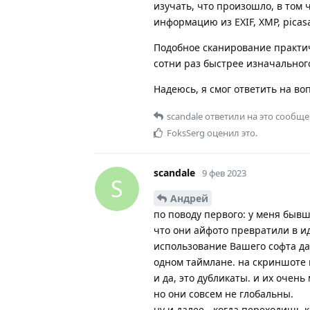
изучать, что произошло, в том
информацию из EXIF, XMP, picasa.
Подобное сканирование практич
сотни раз быстрее изначальног
Надеюсь, я смог ответить на во
scandale
ответили на это сообще
FoksSerg
оценил это.
scandale
9 фев 2023
S
Андрей
по поводу первого: у меня бывш
что они айфото превратили в ид
использование Вашего софта да
одном таймлане. на скриншоте 
и да, это дубликаты. и их очень
но они совсем не глобальны.
ну и далее - когда переходишь