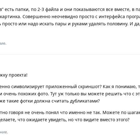
в” есть папки, по 2-3 файла и они показываются все вместе, в па
 картинка. Совершенно неочевидно просто с интерфейса прогр
ь просто или надо искать пары и руками удалять половину. И да
ие.
жку проекта!
менно символизирует приложенный скриншот? Как я понимаю, т
ии очень похожих фото. Тут уж только вы можете решить что с э
же такие фотки должна считать дубликатами?
тно говоря не очень понял что именно не так. Можете по шага
елаете, что ожидаете увидеть, но что видите вместо этого?
ние.