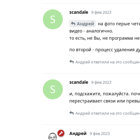
scandale
9 фев 2023
S
Андрей
на фото перые четы
видео - аналогично.
то есть, не Вы, не программа н
по второй - процесс удаления д
Андрей
ответили на это сообщен
scandale
9 фев 2023
S
и, подскажите, пожалуйста. поч
перестраивает связи или превью
Андрей
ответили на это сообщен
Андрей
9 фев 2023