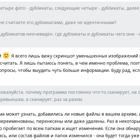
етыре фото - дубликаты, следующие четыре - дубликаты, далее 
 не считаете это дубликатами, даже не идентичными?
 дубликатов неочевиден. где дубликаты и дубликаты чего они - 
й
Я всего лишь вижу скриншот уменьшенных изображений к
 считать. Я лишь пытаюсь понять, в чем именно проблема, поэ
просы, чтобы выудить чуть больше информации. Буду рад, ес
пожалуйста. почему программа постоянно что-то сканирует, не 
ревьюшки, а сканирует. раз за разом.
ма может узнать, добавились ли новые файлы в вашем архиве, 
переименованы, перенесены или даже удалены. Раз в некотор
 пробегает по всем папкам и ищет изменения. Если она обнару
ь, или состав файлов и папок изменился - она будет тогда уж