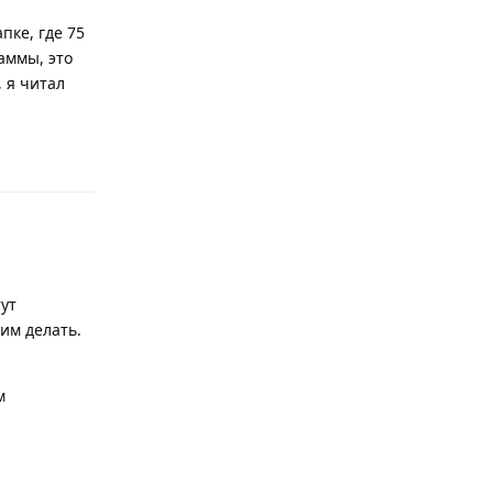
пке, где 75
аммы, это
, я читал
Ответить
ут
тим делать.
м
Ответить