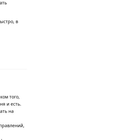
ать
ыстро, в
Ответить
ком того,
ня и есть.
ать на
справлений,
ы