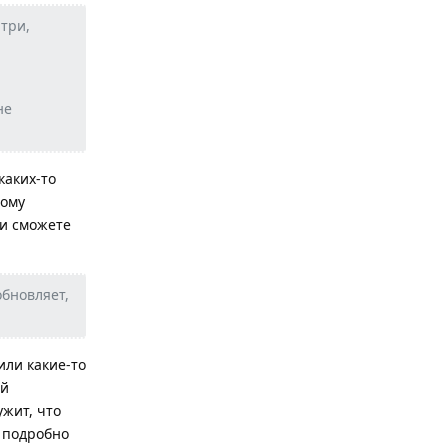
три,
не
аких-то
тому
ли сможете
обновляет,
или какие-то
ый
жит, что
е подробно