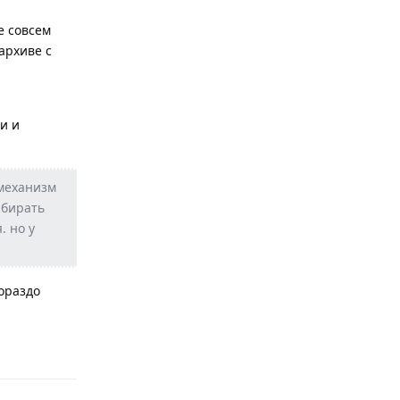
а
е совсем
 архиве с
и и
 механизм
ыбирать
. но у
гораздо
Ответить