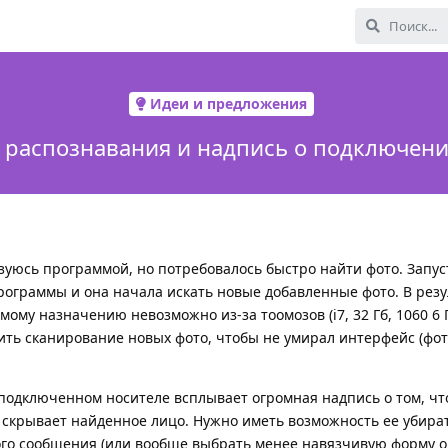
Идеи и предложения
 распознавания и надпись о подключени
ьзуюсь программой, но потребовалось быстро найти фото. Запус
ограммы и она начала искать новые добавленные фото. В резу
ому назначению невозможно из-за тоомозов (i7, 32 Гб, 1060 6 
ть сканирование новых фото, чтобы не умирал интерфейс (фо
подключенном носителе всплывает огромная надпись о том, что
 скрывает найденное лицо. Нужно иметь возможность ее убират
ого сообщения (или вообще выбрать менее навязчивую форму 