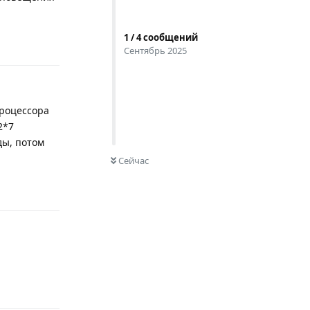
1
/
4
сообщений
Ответить
Сентябрь 2025
процессора
2*7
ды, потом
0
НЕ ПРОЧИТАНО
Сейчас
Ответить
Ответить