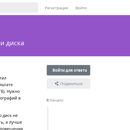
Регистрация
Войти
и диска
Войти для ответа
тил
Поделиться
льтате
Гб). Нужно
тографий в
Начало
 диск не
ь, а лучше
оповещения