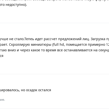
ото недоступно).
чше не стало.Тепеь идет рассчет предложений лиц. Загрузка 
рает. Скроллирую миниатюры (full hd, помещается примерно 1
аю вниз и через какое то время все останавливается на секун
ся
ировалось, но осадок остался
ие.