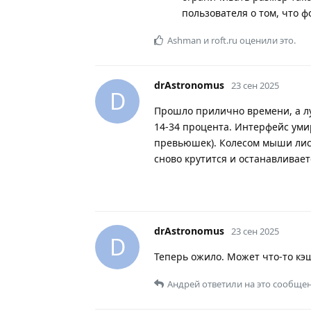
пользователя о том, что ф
Ashman
и
roft.ru
оценили это.
drAstronomus
23 сен 2025
D
Прошло прилично времени, а лу
14-34 процента. Интерфейс уми
превьюшек). Колесом мыши лист
сново крутится и останавливает
drAstronomus
23 сен 2025
D
Теперь ожило. Может что-то кэш
Андрей
ответили на это сообщен