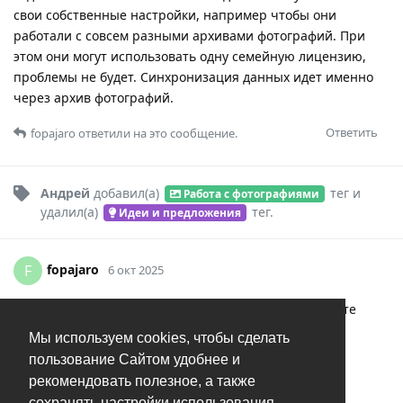
свои собственные настройки, например чтобы они
работали с совсем разными архивами фотографий. При
этом они могут использовать одну семейную лицензию,
проблемы не будет. Синхронизация данных идет именно
через архив фотографий.
Ответить
fopajaro
ответили на это сообщение.
Андрей
добавил(а)
тег
и
Работа с фотографиями
удалил(а)
тег
.
Идеи и предложения
fopajaro
F
6 окт 2025
Андрей
спасибо за ответ! я уже думал о варианте
добавления еще пользователя в систему, но думал
Мы используем cookies, чтобы сделать
возможно есть еще какой-то вариант. Спасибо и
пользование Сайтом удобнее и
творческих успехов!
рекомендовать полезное, а также
сохранять настройки использования