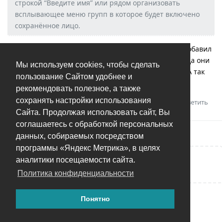
строкой “Введите имя” или рядом организовать
всплывающее меню групп в которое будет включено
сохранённое лицо.
Интересная идея. А то реально получается людей добавил
новых, а потом нужно идти в группу “Остальные” куда они
Мы используем cookies, чтобы сделать
попали и разносить их по существующим группам. А так
пользование Сайтом удобнее и
сразу бы по группам и разложил с одной фотки.
рекомендовать полезное, а также
сохранять настройки использования
Ответить
Сайта. Продолжая использовать сайт, Вы
соглашаетесь с обработкой персональных
данных, собираемых посредством
программы «Яндекс Метрика», в целях
аналитики посещаемости сайта.
Написать ответ...
Политика конфиденциальности
Понятно