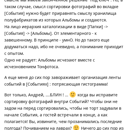
таком случае, смысл сортировки фотографий во вкладке
[События] нужно будет приравнять смыслу хранилища
полуфабрикатов из которых Альбомы и создаются.
На лицо иерархия каталогизации в виде [Папки] ->
[События] -> [Альбомы]. От элементарного - к
завешенному. В принципе - умнО. Но до такого еще
додуматься надо, ибо не очевидно, а понимание приходит
с опытом.
Одно не радует: Альбомы исчезают вместе с
исчезновением Тонфотоса.
А еще меня до сих пор завораживает организация ленты
событий в [Событиях] : потрясающая гистограмма!
Вот только, Андрей, ….БЛИН ! …
когда вы исправите
сортировку фотографий внутри Событий? Чтобы они не
задом на перед сортировались, чтобы не торт задували в
начале События, а гостей встречали в конце, а как
полагается! Вы, извините, чем прозанимались последние
полгода? Почиванием на лаврах?
Ничего до сих пор из