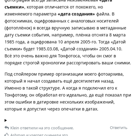
съемки»
, которая отличается от похожего, но
изменяемого параметра
«дата создания»
файла. В
фотоснимках, оцифрованных с аналоговых носителей
(фотоплёнок) я всегда вручную записываю в метаданные
дату съемки события, например, плёнка отснята 8 марта
1985 года, а оцифрована 10 апреля 2005-го. Тогда «Датой
съемки» будет 1985.03.08, «Датой создания» 2005.04.10.
Всё это очень важно для Тонфотоса, чтобы он смог в
порядке строгой хронологии рассортировать ваши снимки.
Под спойлером пример организации моего фотоархива,
который я начал создавать ещё десятилетия назад.
Именно в такой структуре. А когда я подключил его к
Тонфотому, он обработал его идеально, да ещё показал при
этом ошибки в датировке нескольких изображений,
которые я допустил через опечатки в датах.
Ответить
Klein
ответили на это сообщение.
Ashman
и
vsergez
оценили это.