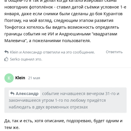
В общем-то я так и делал когда каталогизировал сканы
новогодних фотоплёнок - ставил датой съёмки условное 1-е
января, даже если снимки были сделаны до боя Курантов
Поэтому, на мой взгляд, следующим этапом развития
Тонфотоса хотелось бы видеть возможность определять
границы события не ИИ и Андрюшиными “квадратами
Малевича”, а пожеланиями пользователя.
Ответить
Klein
и
Александр
ответили на это сообщение.
Serko
оценил это.
Klein
K
21 мая
Александр
событие начавшееся вечером 31-го и
закончившееся утром 1-го по любому придётся
наблюдать в двух временных отрезках
Да, так и есть, хотя описание, подозреваю, будет одним и
тем же.