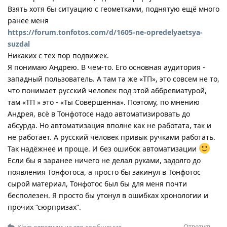
Взять хотя бы ситуацию с геометками, поднятую ещё много
ранее меня
https://forum.tonfotos.com/d/1605-ne-opredelyaetsya-
suzdal
Никаких с тех пор подвижек.
Я понимаю Андрею. В чем-то. Его основная аудитория -
западный пользователь. А там та же «ТП», это совсем не то,
что понимает русский человек под этой аббревиатурой,
там «ТП » это - «Ты Совершенна». Поэтому, по мнению
Андрея, всё в Тонфотосе надо автоматизировать до
абсурда. Но автоматизация вполне как не работата, так и
не работает. А русский человек привык ручками работать.
Так надёжнее и проще. И без ошибок автоматизации
Если бы я заранее ничего не делал руками, задолго до
появления Тонфотоса, а просто бы закинул в Тонфотос
сырой материал, Тонфотос был бы для меня почти
бесполезен. Я просто бы утонул в ошибках хронологии и
прочих “сюрпризах”.
Ответить