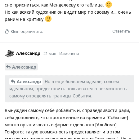
сне присниться, как Менделееву его таблица.
Но как всякий художник он видит мир по своему и… очень
раним на критику
Ответить
Klein
оценил это.
Александр
21 мая
Изменено
Александр
Александр
Но в ещё большем идеале, совсем
идеальном, предоставить пользователю возможность
самому определять границы События.
Вынужден самому себе добавить и, справедливости ради,
себя дополнить, что протяженное во времени [Событие]
можно организовать в форме отдельного [Альбома].
Тонфотос такую возможность предоставляет и в этом
смысле мы имеем законченное решение “под ключ”. Но, в