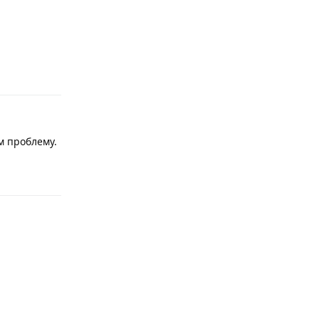
Ответить
м проблему.
Ответить
Ответить