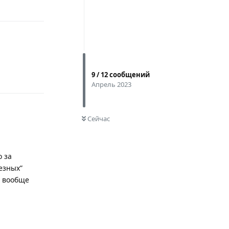
Ответить
9
/
12
сообщений
Апрель 2023
0
НЕ ПРОЧИТАНО
Сейчас
о за
езных”
т вообще
Ответить