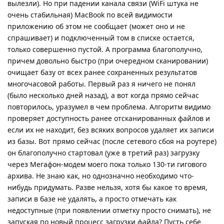
вылезли). Но при падении канала связи (WiFi штука не
очень стабильная) MacBook по всей видимости
приложению об этом не сообщает (может оно и не
спрашивает) и подключенный том в списке остается,
только совершенно пустой. А программа благополучно,
причем довольно быстро (при очередном сканировании)
очищает базу от всех ранее сохраненных результатов
многочасовой работы. Первый раз я ничего не понял
(было несколько дней назад), а вот когда прямо сейчас
повторилось, уразумел в чем проблема. Алгоритм видимо
проверяет доступность ранее отсканированных файлов и
если их не находит, без всяких вопросов удаляет их записи
из базы. Вот прямо сейчас (после сетевого сбоя на роутере)
он благополучно стартовал (уже в третий раз) загрузку
через Мегафон-модем моего пока только 130-ти гигового
архива. Не знаю как, но однозначно необходимо что-
нибудь придумать. Разве нельзя, хотя бы какое то время,
записи в базе не удалять, а просто отмечать как
недоступные (при появлении отметку просто снимать), не
запуская по новый процесс загрузки файла? Пусть себе