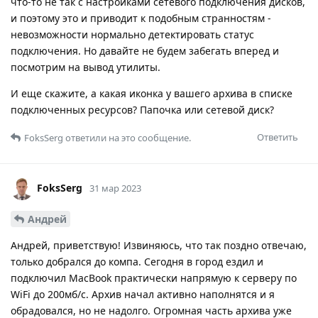
что-то не так с настройками сетевого подключения дисков,
и поэтому это и приводит к подобным странностям -
невозможности нормально детектировать статус
подключения. Но давайте не будем забегать вперед и
посмотрим на вывод утилиты.
И еще скажите, а какая иконка у вашего архива в списке
подключенных ресурсов? Папочка или сетевой диск?
Ответить
FoksSerg
ответили на это сообщение.
FoksSerg
31 мар 2023
Андрей
Андрей, приветствую! Извиняюсь, что так поздно отвечаю,
только добрался до компа. Сегодня в город ездил и
подключил MacBook практически напрямую к серверу по
WiFi до 200мб/с. Архив начал активно наполнятся и я
обрадовался, но не надолго. Огромная часть архива уже