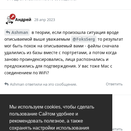
Андрей
28 апр 2023
Ashman
в теории, если произошла ситуация вроде
описываемой выше уважаемым
@FoksSerg
то результат
мог быть похож на описываемый вами - файлы сначала
удалились из базы вместе с портретами, а потом когда
заново проиндексировались, лица распознались и
предложились для подтверждения. У вас тоже Mac с
соединением по WiFi?
Ответить
Ashman
ответили на это сообщение.
Ashman
A
2 мая 2023
Мы используем cookies, чтобы сделать
пользование Сайтом удобнее и
Андрей
нет, у меня виндовс машинки
рекомендовать полезное, а также
сохранять настройки использования
Ответить