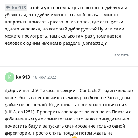
kvl913
чтобы уж совсем закрыть вопрос с дублями и
убедиться, что дубли именно в самой picasa - можно
попросить прислать picasa.ini из папок, где есть фотки
одного человека, но который дублируется? Ну или сами
можете посмотреть, там сколько там раз упоминается
человек с одним именем в разделе [Contacts2]?
Ответить
kvl913
K
18 июл 2022
Добрый день! У Пикасы в секции “[Contacts2]” один человек
может быть в нескольких экземплярах (больше 3х в одном
файле не встречал). Кодировка так-же может отличаться
(utf-8, cp1251). Проверить совпадает ли кол-во из Пикасы с
добавленным уже сомнительно - это нало принудительно
почистить базу и запускать сканирование только одной
директории. Просто опять полдня потом ждать на