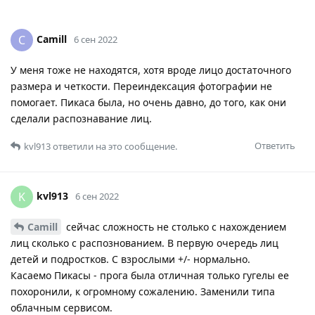
Camill
C
6 сен 2022
У меня тоже не находятся, хотя вроде лицо достаточного
размера и четкости. Переиндексация фотографии не
помогает. Пикаса была, но очень давно, до того, как они
сделали распознавание лиц.
Ответить
kvl913
ответили на это сообщение.
kvl913
K
6 сен 2022
Camill
сейчас сложность не столько с нахождением
лиц сколько с распознованием. В первую очередь лиц
детей и подростков. С взрослыми +/- нормально.
Касаемо Пикасы - прога была отличная только гугелы ее
похоронили, к огромному сожалению. Заменили типа
облачным сервисом.