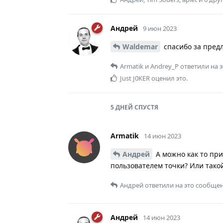
Андрей
9 июн 2023
Waldemar
спасибо за предл
Armatik
и
Andrey_P
ответили на 
Just J0KER
оценил это.
5 ДНЕЙ
СПУСТЯ
Armatik
14 июн 2023
Андрей
А можно как то при
пользователем точки? Или тако
Андрей
ответили на это сообщен
Андрей
14 июн 2023