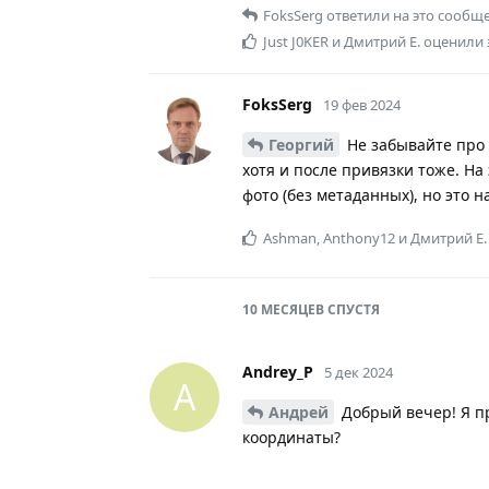
FoksSerg
ответили на это сообщ
Just J0KER
и
Дмитрий Е.
оценили э
FoksSerg
19 фев 2024
Георгий
Не забывайте про т
хотя и после привязки тоже. На
фото (без метаданных), но это 
Ashman
,
Anthony12
и
Дмитрий Е.
10 МЕСЯЦЕВ
СПУСТЯ
Andrey_P
5 дек 2024
A
Андрей
Добрый вечер! Я п
координаты?