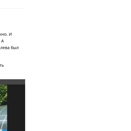
чно. И
 А
слева был
ть