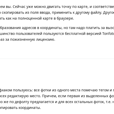
ем вы. Сейчас уже можно двигать точку по карте, и соответств
скопировать из поля ввода, применить к другому файлу. Другое
ать как на полноценной карте в браузере.
образования адресов в координаты, но там надо платить за вызо
ьшинство пользователей пользуются бесплатной версией Tonfoto
раз за пожизненную лицензию.
хаком пользуюсь: все фотки из одного места помечаю тегом и 
 всех редактирую место. Причем, если первая из выделенных фо
 же по дефолту предлагается и для всех остальных фоток, т.е. 
копировать координаты.