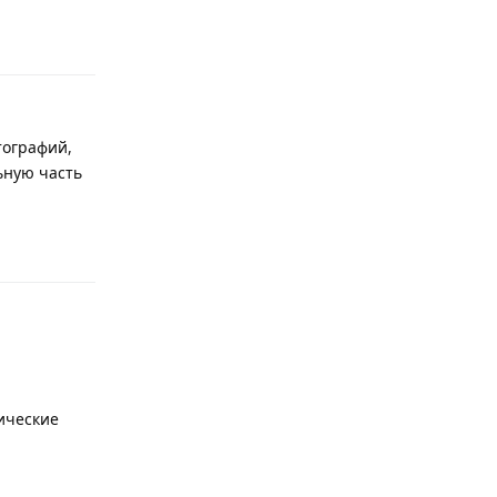
Ответить
тографий,
ьную часть
Ответить
ические
Ответить