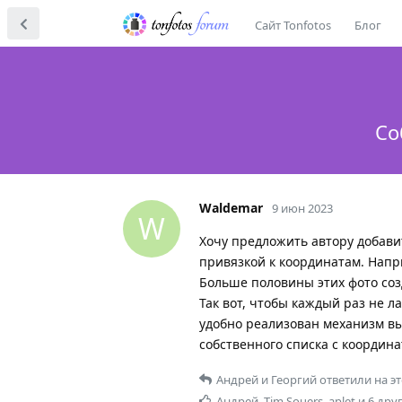
Сайт Tonfotos
Блог
Со
Waldemar
9 июн 2023
W
Хочу предложить автору добави
привязкой к координатам. Напри
Больше половины этих фото созда
Так вот, чтобы каждый раз не л
удобно реализован механизм вы
собственного списка с координа
Андрей
и
Георгий
ответили на э
Андрей
,
Tim Souers
,
aplet
и
6
дру