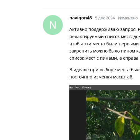
navigon46
5 дек 2024
Изменено
N
Активно поддерживаю запрос! Р
редактируемый список мест: дом
чтобы эти места были первыми 
закрепить можно было пином ка
список мест с пинами, а справа 
В идеале при выборе места был
постоянно изменяя масштаб.