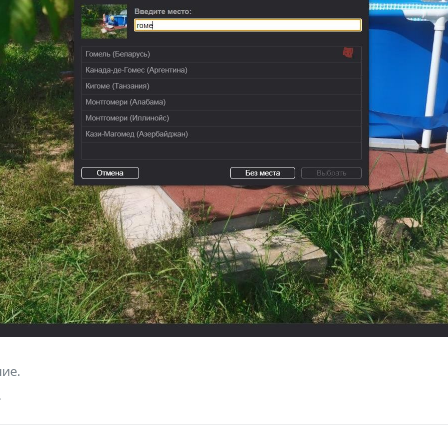
ие.
.