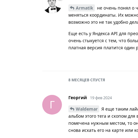
Armatik
не очень понял о ч
меняться координаты. Их можно 
возможно это не так удобно дел
Еще есть у Яндекса API для пре
очень стыкуется с тем, что бол
платная версия платится один 
8 МЕСЯЦЕВ
СПУСТЯ
Георгий
19 фев 2024
Г
Waldemar
Я еще таким лайф
альбом этого тега и скопом для
помечена нужным местом, то оно
снова искать его на карте или 