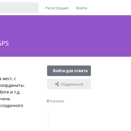
Регистрация
Войти
GPS
Войти для ответа
 мест, с
Поделиться
 координаты.
оте и т.д.
очень
Начало
 созданного
Ответить