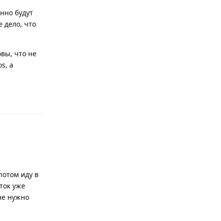
енно будут
 дело, что
вы, что не
s, а
Ответить
потом иду в
ток уже
не нужно