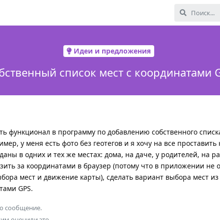
Идеи и предложения
бственный список мест с координатами 
ть функционал в программу по добавлению собственного списка
мер, у меня есть фото без геотегов и я хочу на все проставить
ны в одних и тех же местах: дома, на даче, у родителей, на раб
азить за координатами в браузер (потому что в приложении не 
бора мест и движение карты), сделать вариант выбора мест из
тами GPS.
то сообщение.
гим
оценили это.