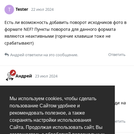
Tester
T
22 июл 2024
Есть ли возможность добавить поворот исходников фото в
формате NEF? Пункты поворота для данного формата
являются неактивными (горячие клавиши тоже не
срабатывают)
Ответить
Андрей
ответили на это сообщение.
Андрей
23 июл 2024
Tester
Теоретически это возможно, конечно. С
практической точки зрения - есть гораздо более
Мы используем cookies, чтобы сделать
популярные форматы, которые у нас сейчас в очереди на
пользование Сайтом удобнее и
поддержку подобных функций.
рекомендовать полезное, а также
сохранять настройки использования
Ответить
Tester
и
Just J0KER
оценили это.
Сайта. Продолжая использовать сайт, Вы