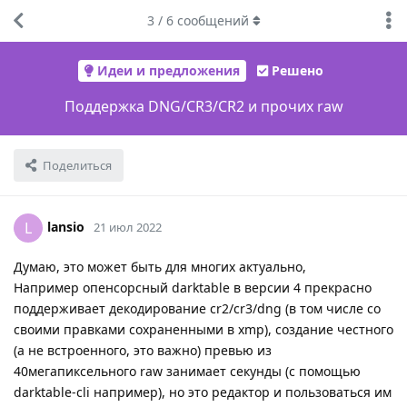
3
/
6
сообщений
Идеи и предложения
Решено
Поддержка DNG/CR3/CR2 и прочих raw
Поделиться
lansio
L
21 июл 2022
Думаю, это может быть для многих актуально,
Например опенсорсный darktable в версии 4 прекрасно
поддерживает декодирование cr2/cr3/dng (в том числе со
своими правками сохраненными в xmp), создание честного
(а не встроенного, это важно) превью из
40мегапиксельного raw занимает секунды (с помощью
darktable-cli например), но это редактор и пользоваться им