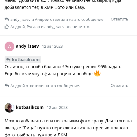
меню “Добавить в…”. Только не знаю (не ковырял) куда
добавляется тег, в XMP фото или базу.
Ответить
andy_isaev
и
Андрей
ответили на это сообщение.
Андрей
,
Руслан
и
andy_isaev
оценили это.
andy_isaev
A
12 авг 2023
kotbasikcom
Отлично, спасибо большое! Это уже решит 95% задач.
Еще бы взаимную фильтрацию и вообще
Ответить
Андрей
ответили на это сообщение.
kotbasikcom
12 авг 2023
Можно добавлять теги нескольким фото сразу. Для этого на
вкладке “Лица” нужно переключиться на превью полного
фото, выбрать нужное и ЛКМ.