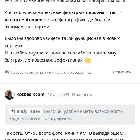
контент, особенно если большая и разнообразная база.
А еще круче комплексные фильтры -
персона
+
тэг
=>
#спорт
+
Андрей
=> все фотографии где Андрей
занимается спортом.
Было бы здорово увидеть такой функционал в новых
версиях.
И в любом случае, огромное спасибо за программу -
быстрая, лёгковесная, эффективная
Ответить
kotbasikcom
ответили на это сообщение.
kotbasikcom
12 авг 2023
Изменено
andy_isaev
Было бы удобно иметь возможность
задать #тэги к фотографиям.
Так есть. Открываете фото. Клик ЛКМ. В выпадающем