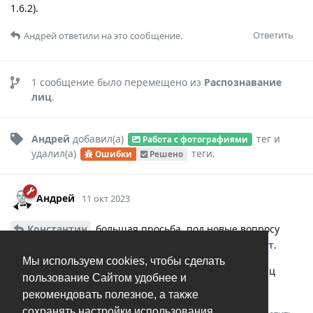
1.6.2).
Ответить
Андрей
ответили на это сообщение.
1
сообщение было перемещено из
Распознавание
лиц
.
Андрей
добавил(а)
тег
и
Работа с фотографиями
удалил(а)
теги
.
Ошибки
Решено
Андрей
11 окт 2023
Константин
большая просьба, под новые вопросу
создавать новые темы. Правила форума
описаны тут
.
Мы используем cookies, чтобы сделать
Всё распознавание происходит локально, данные лиц
пользование Сайтом удобнее и
никуда не отправляются.
рекомендовать полезное, а также
сохранять настройки использования