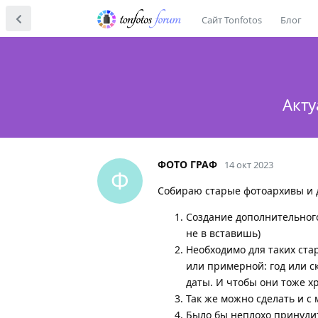
Сайт Tonfotos
Блог
Акту
ФОТО ГРАФ
14 окт 2023
Ф
Собираю старые фотоархивы и д
Создание дополнительного 
не в вставишь)
Необходимо для таких ста
или примерной: год или с
даты. И чтобы они тоже х
Так же можно сделать и с
Было бы неплохо принуди