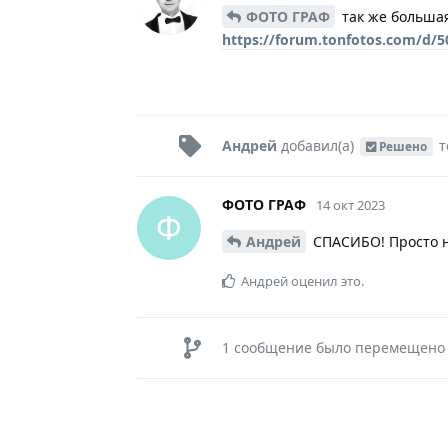
ФОТО ГРАФ
так же большая
https://forum.tonfotos.com/d/5
Андрей
добавил(а)
т
Решено
ФОТО ГРАФ
14 окт 2023
Ф
Андрей
СПАСИБО! Просто но
Андрей
оценил это.
1
сообщение было перемещено