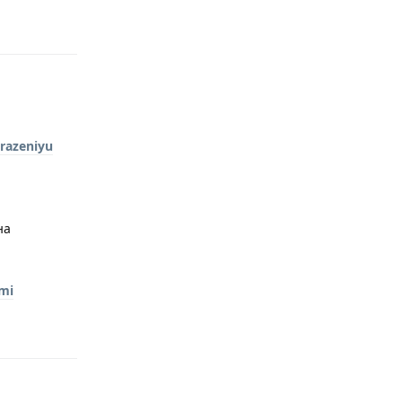
Ответить
razeniyu
на
emi
Ответить