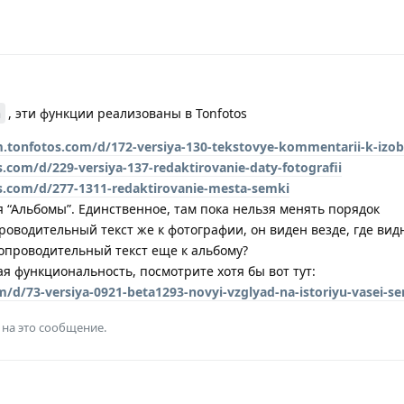
n
, эти функции реализованы в Tonfotos
m.tonfotos.com/d/172-versiya-130-tekstovye-kommentarii-k-izob
s.com/d/229-versiya-137-redaktirovanie-daty-fotografii
s.com/d/277-1311-redaktirovanie-mesta-semki
я “Альбомы”. Единственное, там пока нельзя менять порядок
роводительный текст же к фотографии, он виден везде, где вид
опроводительный текст еще к альбому?
я функциональность, посмотрите хотя бы вот тут:
m/d/73-versiya-0921-beta1293-novyi-vzglyad-na-istoriyu-vasei-s
 на это сообщение.