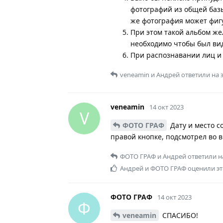
фотографий из общей базы
же фотография может фиг
При этом такой альбом же
необходимо чтобы был вид
При распознавании лиц и
veneamin
и
Андрей
ответили на 
veneamin
14 окт 2023
V
ФОТО ГРАФ
Дату и место со
правой кнопке, подсмотрел во вк
ФОТО ГРАФ
и
Андрей
ответили н
Андрей
и
ФОТО ГРАФ
оценили эт
ФОТО ГРАФ
14 окт 2023
Ф
veneamin
СПАСИБО!