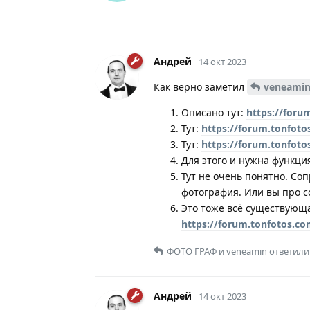
Андрей
14 окт 2023
Как верно заметил
veneami
Описано тут:
https://foru
Тут:
https://forum.tonfoto
Тут:
https://forum.tonfoto
Для этого и нужна функци
Тут не очень понятно. Соп
фотография. Или вы про с
Это тоже всё существующа
https://forum.tonfotos.co
ФОТО ГРАФ
и
veneamin
ответили
Андрей
14 окт 2023