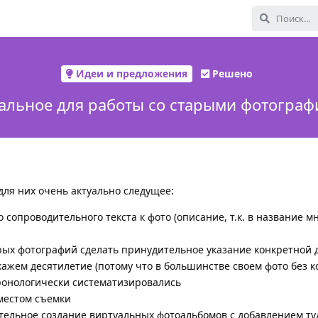
Идеи и предложения
Решено
альное для работы со старыми фотогра
ля них очень актуально следущее:
сопроводительного текста к фото (описание, т.к. в название мн
рых фотографий сделать принудительное указание конкретной 
кажем десятилетие (потому что в большинстве своем фото без 
ронологически систематизировались
 местом съемки
тельное создание виртуальных фотоальбомов с добавлением ту