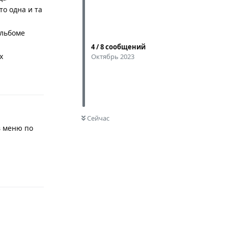
о одна и та
альбоме
4
/
8
сообщений
х
Октябрь 2023
Ответить
0
НЕ ПРОЧИТАНО
Сейчас
в меню по
Ответить