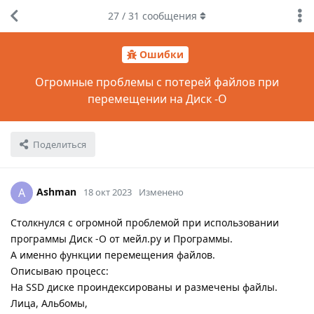
27
/
31
сообщения
Ошибки
Огромные проблемы с потерей файлов при
перемещении на Диск -О
Поделиться
Ashman
A
18 окт 2023
Изменено
Столкнулся с огромной проблемой при использовании
программы Диск -О от мейл.ру и Программы.
А именно функции перемещения файлов.
Описываю процесс:
На SSD диске проиндексированы и размечены файлы.
Лица, Альбомы,