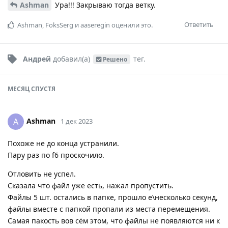
Ashman
Ура!!! Закрываю тогда ветку.
Ответить
Ashman
,
FoksSerg
и
aaseregin
оценили это.
Андрей
добавил(а)
тег
.
Решено
МЕСЯЦ
СПУСТЯ
Ashman
A
1 дек 2023
Похоже не до конца устранили.
Пару раз по f6 проскочило.
Отловить не успел.
Сказала что файл уже есть, нажал пропустить.
Файлы 5 шт. остались в папке, прошло е\несколько секунд,
файлы вместе с папкой пропали из места перемещения.
Самая пакость вов сём этом, что файлы не появляются ни к