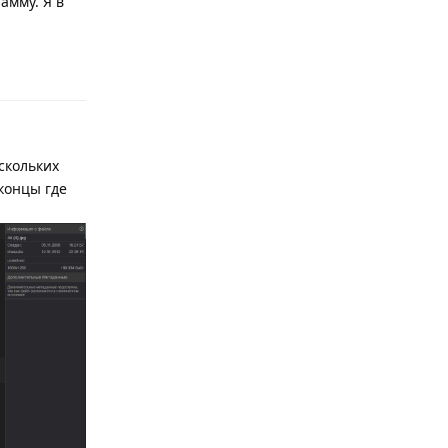
амму. Я в
Ответить
ескольких
 концы где