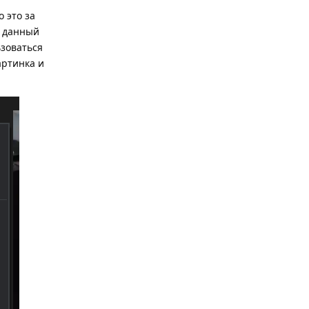
 это за
в данный
ьзоваться
артинка и