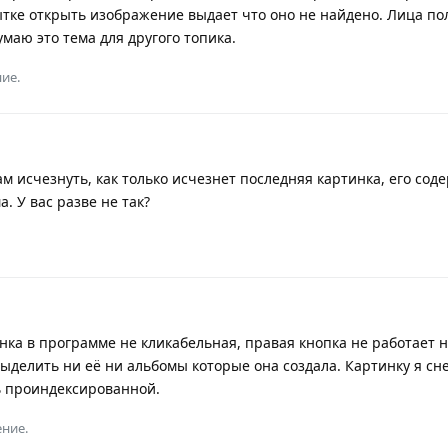
тке открыть изображение выдает что оно не найдено. Лица по
умаю это тема для другого топика.
ие.
м исчезнуть, как только исчезнет последняя картинка, его сод
. У вас разве не так?
тинка в программе не кликабельная, правая кнопка не работает н
выделить ни её ни альбомы которые она создала. Картинку я сн
ь проиндексированной.
ение.