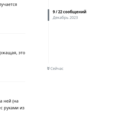
лучается
9
/
22
сообщений
Декабрь 2023
Ответить
ержащая, это
0
НЕ ПРОЧИТАНО
Сейчас
Ответить
а ней (на
ес руками из
Ответить