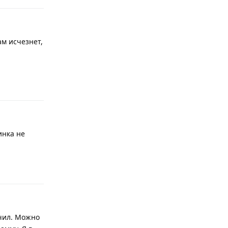
м исчезнет,
Ответить
инка не
Ответить
очил. Можно