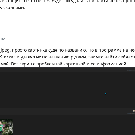
 вытащит то что нельзя будет ни удалить ни найти через прогр
у скринами.
ено
о jpeg, просто картинка судя по названию. Но в программа на н
 Я искал и удалял их по названию руками, так что найти сейчас
емой. Вот скрин с проблемной картинкой и её информацией.