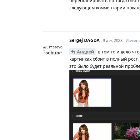
пересканировать но тогда опять
следующем комментарии покаж
Sergej DAGDA
9 дек 2023
Измен
Андрей
в том то и дело чт
картинках сбоит в полный рост.
это было будет реальной пробл