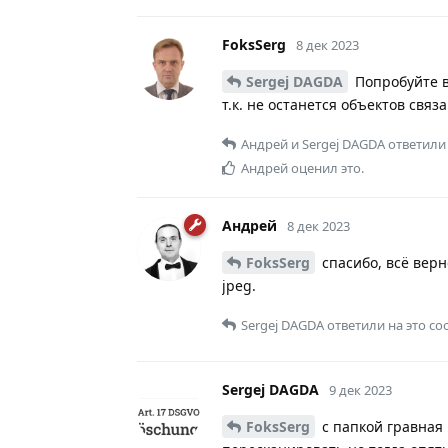
FoksSerg
8 дек 2023
Sergej DAGDA
Попробуйте в
т.к. не останется объектов связ
Андрей
и
Sergej DAGDA
ответили 
Андрей
оценил это.
Андрей
8 дек 2023
FoksSerg
спасибо, всё верн
jpeg.
Sergej DAGDA
ответили на это с
Sergej DAGDA
9 дек 2023
FoksSerg
с папкой гравная 