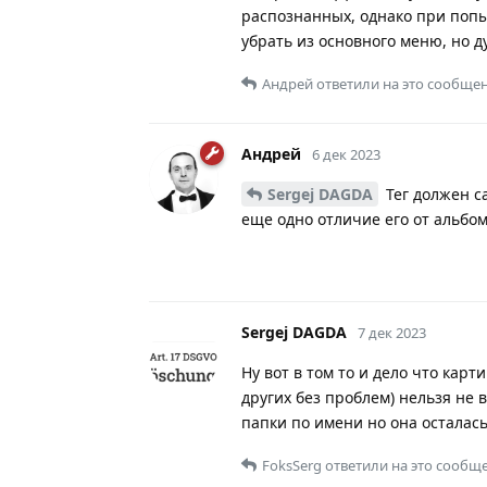
распознанных, однако при попы
убрать из основного меню, но д
Андрей
ответили на это сообщен
Андрей
6 дек 2023
Sergej DAGDA
Тег должен са
еще одно отличие его от альбома
Sergej DAGDA
7 дек 2023
Ну вот в том то и дело что кар
других без проблем) нельзя не 
папки по имени но она осталас
FoksSerg
ответили на это сообщ