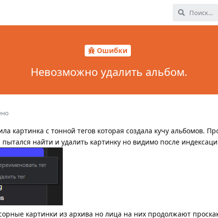
Ошибки
Невозможно удалить альбом.
ено
ла картинка с тонной тегов которая создала кучу альбомов. Пр
, пытался найти и удалить картинку но видимо после индексаци
усорные картинки из архива но лица на них продолжают проска