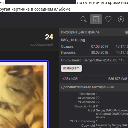
ния
по сути ничего кроме на
другая картинка в соседнем альбоме