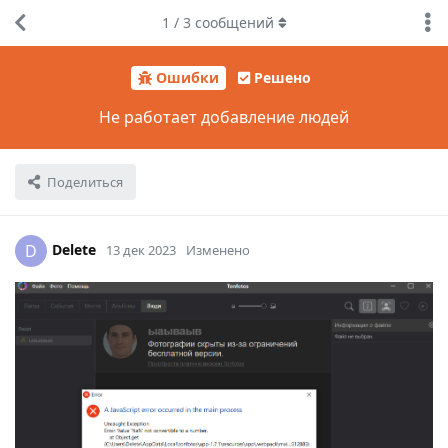
1
/
3
сообщений
Ошибки
Решено
Не работает добавление людей
Поделиться
Delete
D
13 дек 2023
Изменено