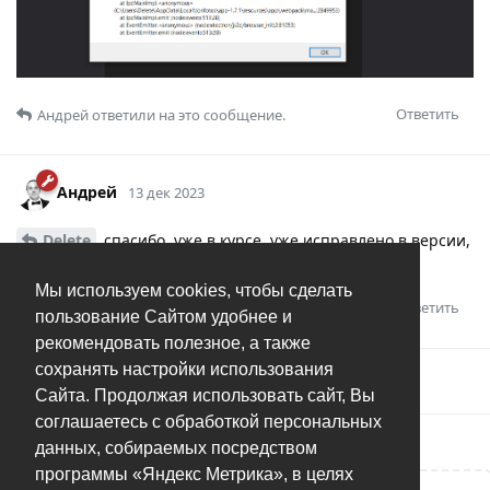
Ответить
Андрей
ответили на это сообщение.
Андрей
13 дек 2023
Delete
спасибо, уже в курсе, уже исправлено в версии,
которая готовится к выпуску.
Мы используем cookies, чтобы сделать
Ответить
пользование Сайтом удобнее и
рекомендовать полезное, а также
сохранять настройки использования
Андрей
добавил(а)
тег
.
Решено
Сайта. Продолжая использовать сайт, Вы
соглашаетесь с обработкой персональных
данных, собираемых посредством
программы «Яндекс Метрика», в целях