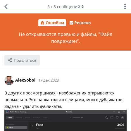
5
/
8
сообщений
Ошибки
Решено
Не открываются превью и файлы, "Файл
поврежден".
Поделиться
AlexSobol
17 дек 2023
В других просмотрщиках - изображения открываются
нормально. Это папка только с лицами, много дубликатов.
Задача - удалить дубликаты.