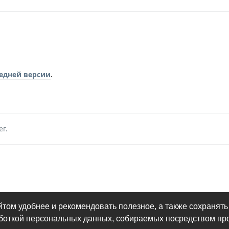
едней версии
.
ег
.
йтом удобнее и рекомендовать полезное, а также сохранять
аботкой персональных данных, собираемых посредством пр