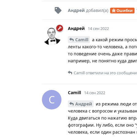
Андрей
добавил(а)
Ошибки
Андрей
14 сен 2022
Camill
а какой режим просм
ленты какого-то человека, а по
то поведение очень даже прави
например, не понятно куда двиг
Camill
ответили на это сообщени
Camill
14 сен 2022
C
Андрей
из режима люди от
человека с вопросом и указываю
Куда двигаться по нажатию впра
фотографии. Ну либо, если оно “
человека, если один распознан