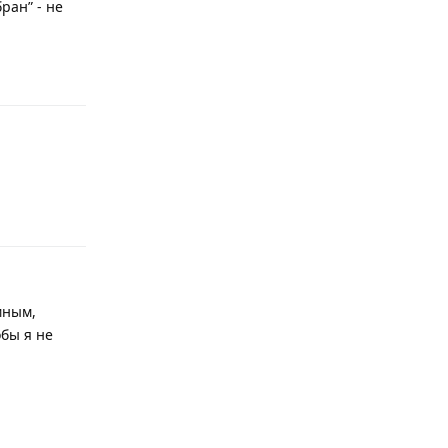
ран” - не
Ответить
Ответить
мным,
обы я не
Ответить