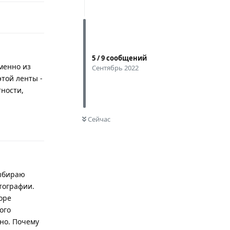
5
/
9
сообщений
менно из
Сентябрь 2022
этой ленты -
тности,
0
НЕ ПРОЧИТАНО
Сейчас
Ответить
выбираю
отографии.
оре
ого
тно. Почему