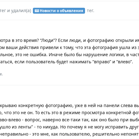
тег
и удалил(а)
тег
.
Новости о объявления
отра в это время? “Люди”? Если люди, и фотографию открыли и
том ваши действия привели к тому, что эта фотография ушла из 
льное, это не ошибка. Иначе было бы нарушение логики, в час
аться, если пользователь будет нажимать “вправо” и “влево”.
е.
крываю конкретную фотографию, уже в ней на панели слева 
, что это не он. То есть это в режиме просмотра конкретной ф
во-влево - вопрос, наверно все-таки так, как оно было при выб
ушло из ленты” - то никуда. Но почему я не могу исправить друг
 неправильно - это мне, как пользователю, решительно непоня