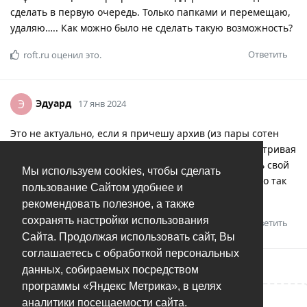
сделать в первую очередь. Только папками и перемещаю,
удаляю….. Как можно было не сделать такую возможность?
Ответить
roft.ru
оценил это.
Эдуард
Э
17 янв 2024
Это не актуально, если я причешу архив (из пары сотен
фоток) и потом буду только ностальгировать, просматривая
десяток фоток…. не буду улучшать и оптимизировать свой
Мы используем cookies, чтобы сделать
архив. Буду пополнять архив по три фотки в год….. Но так
пользование Сайтом удобнее и
же не бывает.!
рекомендовать полезное, а также
сохранять настройки использования
Ответить
Сайта. Продолжая использовать сайт, Вы
соглашаетесь с обработкой персональных
данных, собираемых посредством
программы «Яндекс Метрика», в целях
аналитики посещаемости сайта.