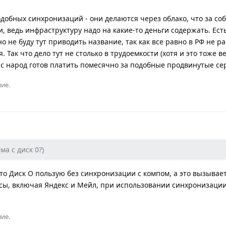
добных синхронизаций - они делаются через облако, что за со
 ведь инфраструктуру надо на какие-то деньги содержать. Ест
но не буду тут приводить название, так как все равно в РФ не ра
 Так что дело тут не столько в трудоемкости (хотя и это тоже ве
нас народ готов платить помесячно за подобные продвинутые се
ие.
ма с диск 0?)
сто Диск О пользую без синхронизации с компом, а это вызывае
сы, включая Яндекс и Мейл, при использовании синхронизации
ие.