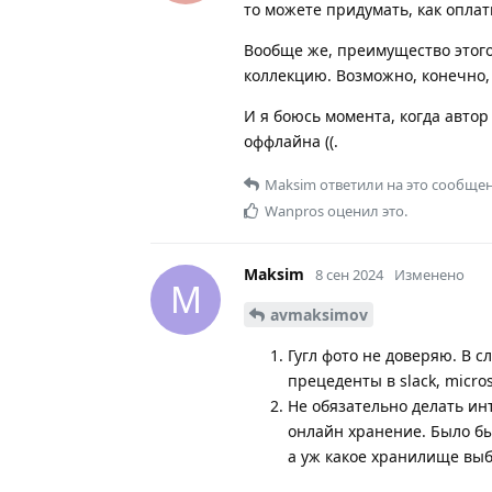
то можете придумать, как оплат
Вообще же, преимущество этого
коллекцию. Возможно, конечно, 
И я боюсь момента, когда автор
оффлайна ((.
Maksim
ответили на это сообщен
Wanpros
оценил это.
Maksim
8 сен 2024
Изменено
M
avmaksimov
Гугл фото не доверяю. В 
прецеденты в slack, microso
Не обязательно делать ин
онлайн хранение. Было б
а уж какое хранилище выб