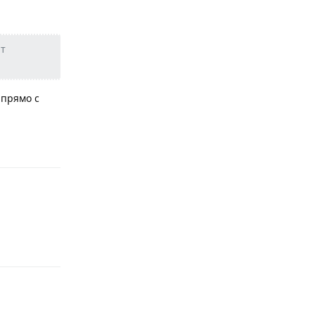
нт
 прямо с
Ответить
Ответить