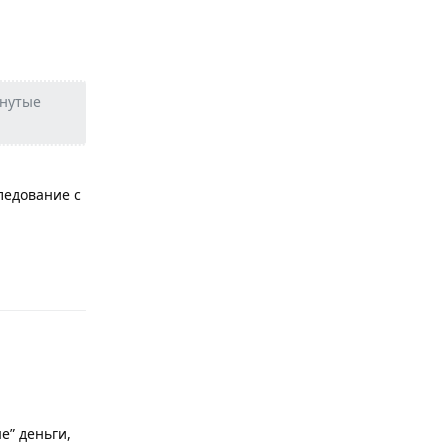
инутые
ледование с
Ответить
е” деньги,