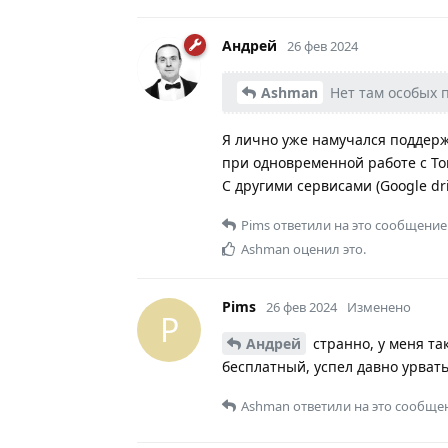
Андрей
26 фев 2024
Ashman
Нет там особых 
Я лично уже намучался поддерж
при одновременной работе с Ton
С другими сервисами (Google dri
Pims
ответили на это сообщение
Ashman
оценил это.
Pims
26 фев 2024
Изменено
P
Андрей
странно, у меня та
бесплатный, успел давно урвать
Ashman
ответили на это сообще