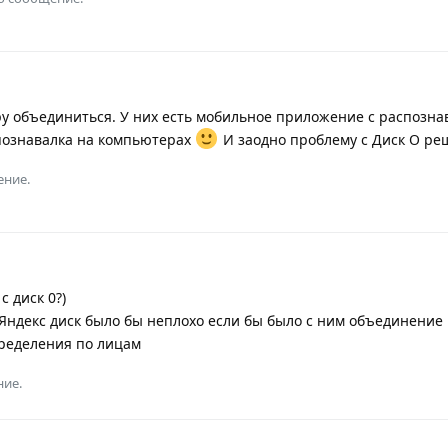
ру объединиться. У них есть мобильное приложение с распозна
спознавалка на компьютерах
И заодно проблему с Диск О ре
ение.
с диск 0?)
ндекс диск было бы неплохо если бы было с ним объединение 
пределения по лицам
ние.