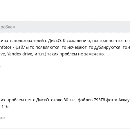
проблем.
ивать пользователей с ДискО. К сожалению, постоянно что-то н
fotos - файлы то появляются, то исчезают, то дублируются, то 
ve, Yandex drive, и т.п.) таких проблем не замечено.
.
ких проблем нет с ДискО, около 30тыс. файлов 793Гб фото/ Аккау
 1Тб
ние.