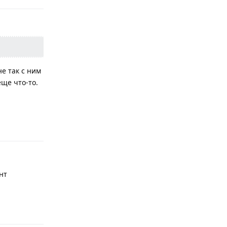
е так с ним
еще что-то.
Ответить
нт
Ответить