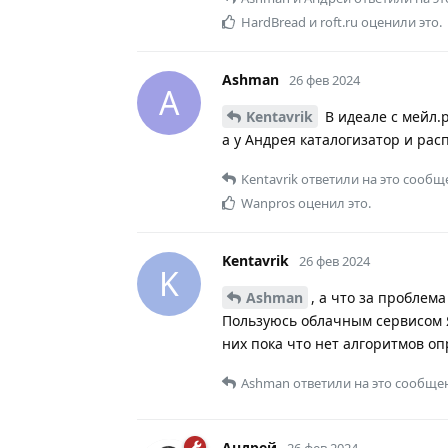
HardBread
и
roft.ru
оценили это.
Ashman
26 фев 2024
A
Kentavrik
В идеале с мейл.
а у Андрея каталогизатор и ра
Kentavrik
ответили на это сообщ
Wanpros
оценил это.
Kentavrik
26 фев 2024
K
Ashman
, а что за проблема 
Пользуюсь облачным сервисом Я
них пока что нет алгоритмов о
Ashman
ответили на это сообще
Андрей
26 фев 2024