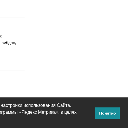
Ответить
к
 вебдав,
Ответить
 настройки использования Сайта.
ограммы «Яндекс Метрика», в целях
Понятно