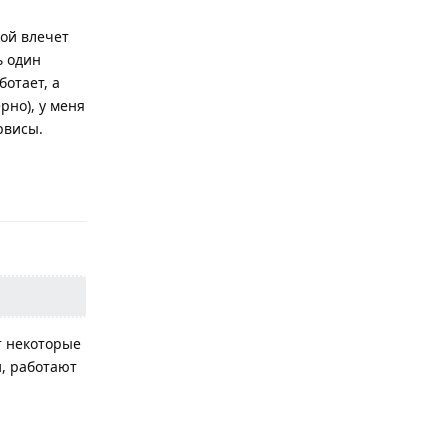
бой влечет
ь один
ботает, а
рно), у меня
рвисы.
Ответить
т некоторые
, работают
Ответить