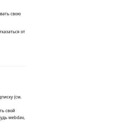
евать свою
тказаться от
Ответить
писку (см.
ть свой
удь webdav,