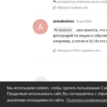
avmaksimov
ответили на это со
Wanpros
оценил это.
avmaksimov
8 сен 2024
A
Maksim
, мне кажется, что
фотографий по лицам и события
например, а потом и S3. Но это
Wanpros
и
Pims
оценили это.
Написать ответ...
Мы используем cookies, чтобы сделать пользование Са
Продолжая использовать сайт, Вы соглашаетесь с обр
аналитики посещаемости сайта.
Политика конфиденци