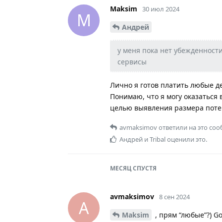
Maksim
30 июл 2024
M
Андрей
у меня пока нет убежденности
сервисы
Лично я готов платить любые де
Понимаю, что я могу оказаться
целью выявления размера поте
avmaksimov
ответили на это со
Андрей
и
Tribal
оценили это.
МЕСЯЦ
СПУСТЯ
avmaksimov
8 сен 2024
A
Maksim
, прям “любые”?) Go