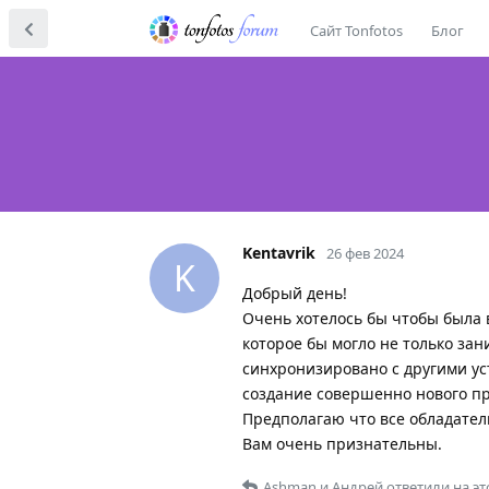
Сайт Tonfotos
Блог
Kentavrik
26 фев 2024
K
Добрый день!
Очень хотелось бы чтобы была
которое бы могло не только за
синхронизировано с другими ус
создание совершенно нового про
Предполагаю что все обладатели
Вам очень признательны.
Ashman
и
Андрей
ответили на эт