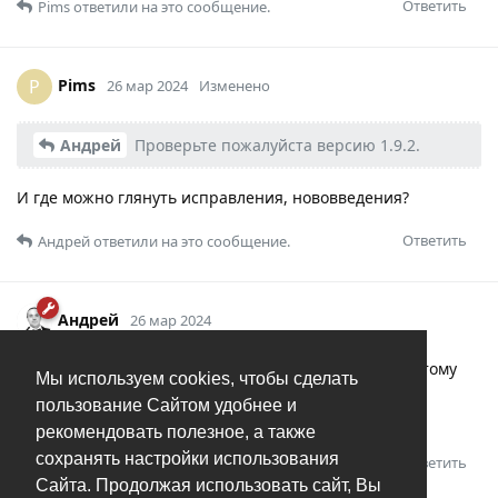
Ответить
Pims
ответили на это сообщение.
Pims
P
26 мар 2024
Изменено
Андрей
Проверьте пожалуйста версию 1.9.2.
И где можно глянуть исправления, нововведения?
Ответить
Андрей
ответили на это сообщение.
Андрей
26 мар 2024
Pims
это багфикс-релиз, нововведений нет, поэтому
Мы используем cookies, чтобы сделать
нет и аносна. По исправлениям отписываюсь в
пользование Сайтом удобнее и
соответствующих темах.
рекомендовать полезное, а также
сохранять настройки использования
Ответить
Сайта. Продолжая использовать сайт, Вы