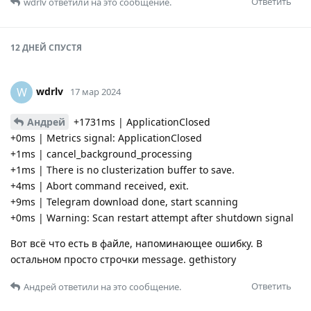
Ответить
wdrlv
ответили на это сообщение.
12 ДНЕЙ
СПУСТЯ
wdrlv
W
17 мар 2024
Андрей
+1731ms | ApplicationClosed
+0ms | Metrics signal: ApplicationClosed
+1ms | cancel_background_processing
+1ms | There is no clusterization buffer to save.
+4ms | Abort command received, exit.
+9ms | Telegram download done, start scanning
+0ms | Warning: Scan restart attempt after shutdown signal
Вот всё что есть в файле, напоминающее ошибку. В
остальном просто строчки message. gethistory
Ответить
Андрей
ответили на это сообщение.