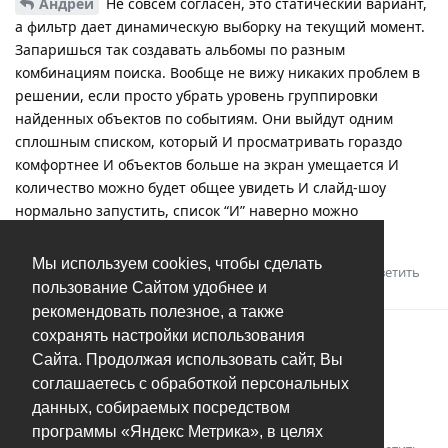
Андрей
Не совсем согласен, это статический вариант,
а фильтр дает динамическую выборку на текущий момент.
Запаришься так создавать альбомы по разным
комбинациям поиска. Вообще не вижу никаких проблем в
решении, если просто убрать уровень группировки
найденных объектов по событиям. Они выйдут одним
сплошным списком, который И просматривать гораздо
комфортнее И объектов больше на экран умещается И
количество можно будет общее увидеть И слайд-шоу
нормально запустить, список “И” наверно можно
продолжить при желании…
Мы используем cookies, чтобы сделать
Ответить
Андрей
ответили на это сообщение.
пользование Сайтом удобнее и
рекомендовать полезное, а также
сохранять настройки использования
Андрей
16 мар 2024
Сайта. Продолжая использовать сайт, Вы
соглашаетесь с обработкой персональных
FoksSerg
осталось только понять почему такой
данных, собираемых посредством
сценарий будет хоть сколько-то частотным
программы «Яндекс Метрика», в целях