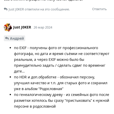
Ответить
Just J0KER
ответили на это сообщение.
Just J0KER
26 мар 2024
Андрей
по EXIF - получены фото от профессионального
фотографа, но дата и время съёмки не соответствуют
реальным, а через EXIF можно было бы
принудительно задать / сделать сдвиг по времени/
дате…
по HDR и доп.обработке - обозначил персону,
улучшил качество и т.п. для старых фото и сохранил
уже в альбом “Родословная”
по генеалогическому древу - из семейных фото после
разметки хотелось бы сразу “пристыковать” к нужной
персоне в родословной