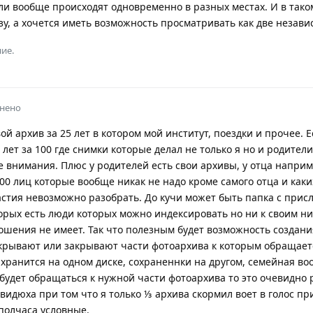
ли вообще происходят одновременно в разных местах. И в тако
зу, а хочется иметь возможность просматривать как две незав
ие.
нено
вой архив за 25 лет в котором мой институт, поездки и прочее. Е
ет за 100 где снимки которые делал не только я но и родители
внимания. Плюс у родителей есть свои архивы, у отца напри
00 лиц которые вообще никак не надо кроме самого отца и каки
частия невозможно разобрать. До кучи может быть папка с при
орых есть люди которых можно индексировать но ни к своим ни
шения не имеет. Так что полезным будет возможность создани
крывают или закрывают части фотоархива к которым обращает
 хранится на одном диске, сохраненнки на другом, семейная во
 будет обращаться к нужной части фотоархива то это очевидно 
видюха при том что я только ⅓ архива скормил воет в голос пр
полчаса условные.