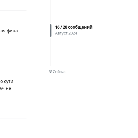
16
/
28
сообщений
кая фича
Август 2024
Ответить
0
НЕ ПРОЧИТАНО
Сейчас
о сути
ач не
Ответить