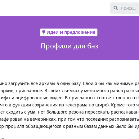
Идеи и предложения
Профили для баз
но загрузить все архивы в одну базу. Свои я бы как минимум р
архив, присланное. В своих съемках у меня много равов разны
тифы и оцифрованные видео. В присланных соответственно то 
 что в функции сохранения из телеграма но шире). Кроме того ч
нет сходить с ума, нет большого резона пересекать распознаван
рафировал на вечеринках, при том что последних распознавать
ор профиля обращающегося к разным базам данных было бы и
ие.