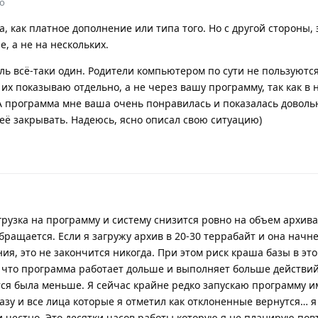
о
а, как платное дополнение или типа того. Но с другой стороны, 
, а не на нескольких.
ель всё-таки один. Родители компьютером по сути не пользуются
 их показываю отдельно, а не через вашу программу, так как в 
А программа мне ваша очень понравилась и показалась доволь
её закрывать. Надеюсь, ясно описал свою ситуацию)
рузка на программу и систему снизится ровно на объем архива
бращается. Если я загружу архив в 20-30 террабайт и она начне
ия, это не закончится никогда. При этом риск краша базы в эт
 что программа работает дольше и выполняет больше действий
тся была меньше. Я сейчас крайне редко запускаю программу и
азу и все лица которые я отметил как отклоненные вернутся… я
 честно. Это десятки часов работы которую я не планирую пов