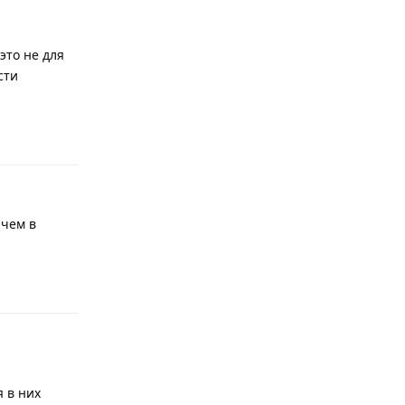
это не для
сти
Ответить
ачем в
Ответить
 в них