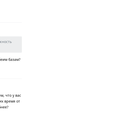
Ответить
ожность
беим базам?
Ответить
м, что у вас
их время от
бнее?