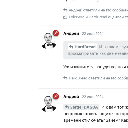
Андрей
ответили на это сообщен
FoksSerg
и
HardBread
оценили эт
Андрей
22 июн 2024
HardBread
И в таком случ
просматривать как две незав
Уж извините за занудство, но я
HardBread
ответили на это сооб
Андрей
22 июн 2024
Sergej DAGDA
И к вам тот ж
несколько отличающихся по про
времени отключать? Зачем? Как