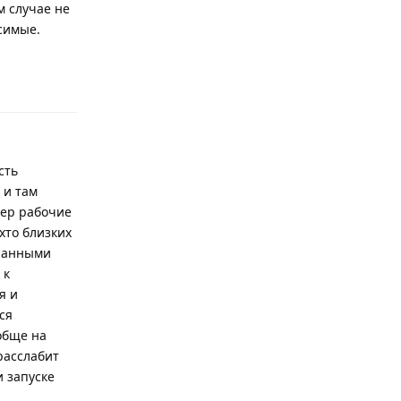
м случае не
исимые.
Ответить
сть
 и там
мер рабочие
хто близких
сланными
 к
я и
ся
обще на
расслабит
и запуске