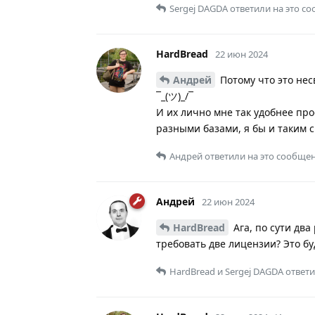
Sergej DAGDA
ответили на это с
HardBread
22 июн 2024
Андрей
Потому что это не
¯_(ツ)_/¯
И их лично мне так удобнее пр
разными базами, я бы и таким 
Андрей
ответили на это сообщен
Андрей
22 июн 2024
HardBread
Ага, по сути два
требовать две лицензии? Это бу
HardBread
и
Sergej DAGDA
ответи