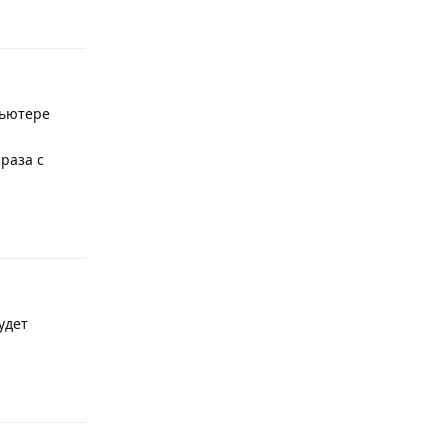
Ответить
пьютере
раза с
Ответить
удет
Ответить