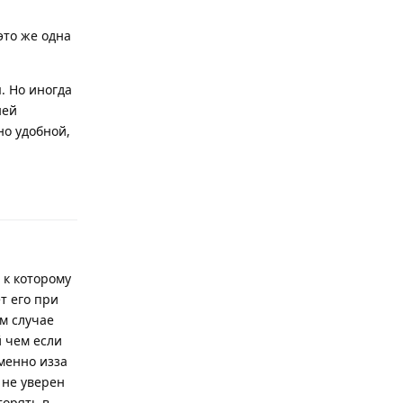
это же одна
. Но иногда
ней
но удобной,
Ответить
 к которому
т его при
ом случае
 чем если
менно изза
 не уверен
торять в