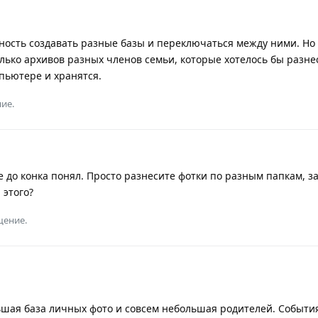
ность создавать разные базы и переключаться между ними. Но 
олько архивов разных членов семьи, которые хотелось бы разне
мпьютере и хранятся.
ие.
е до конка понял. Просто разнесите фотки по разным папкам, з
 этого?
щение.
льшая база личных фото и совсем небольшая родителей. События