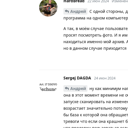
HardBread
22 июн 2024
Изменен
Андрей
С одной стороны, д
программа на одном компьютере
А так, в моём случае пользоват
просят посмотреть фото. И я им
находиться именно мой архив. 
но в данном случае приходится 
Sergej DAGDA
24 июн 2024
Андрей
ну как минимум наг
она в этот момент времени не о
запуске сканировать на изменен
возрастает значительно потому
бы база к которой она обращае
тревоги что если она крашнет б
что продолжу пользоваться если