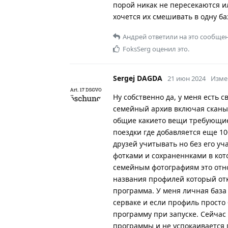
порой никак не пересекаются и
хочется их смешивать в одну ба
Андрей
ответили на это сообщен
FoksSerg
оценил это.
Sergej DAGDA
21 июн 2024
Изме
Ну собственно да, у меня есть с
семейный архив включая сканы л
общие какието вещи требующие 
поездки где добавляется еще 10
друзей учитывать но без его у
фотками и сохраненнками в кот
семейным фотографиям это отно
названия профилей который от
программа. У меня личная база
серваке и если профиль просто
программу при запуске. Сейчас 
программы и не успокаивается 