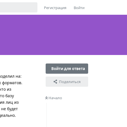
Регистрация
Войти
Войти для ответа
азделил на:
Поделиться
х форматов.
что из
то базу
Начало
ия лиц из
 не будет
деально.
Ответить