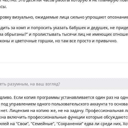
асы.
ировку визуально, ожидаемые лица сильно упрощают опознание
дить за комп и попросить указать бабушек и дедушек, не прид
о за обрыганы?” и пролистывать тысячи лиц не имеющих отноше
иконы и цветочные горшки, но там все просто и привычно.
еть разумным, на ваш взгляд?
едливо. Если копия программы устанавливается один раз на одн
 под управлением одного пользовательского аккаунта то основ
 нет. Лицензия на копию же, не на задачу. Профессиональная 
лжна включить профессиональные функции которые обсуждаютс
лей на “Свои”, “Семейные”, “Сохраненки” едва ли среди них, Хо