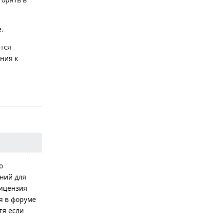
.
ется
ния к
Ответить
о
аний для
лицензия
я в форуме
тя если